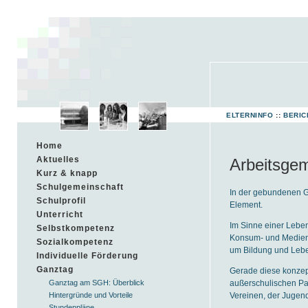
ELTERNINFO
::
BERIC
Home
Aktuelles
Arbeitsge
Kurz & knapp
Schulgemeinschaft
In der gebundenen G
Schulprofil
Element.
Unterricht
Im Sinne einer Leben
Selbstkompetenz
Konsum- und Mediener
Sozialkompetenz
um Bildung und Lebe
Individuelle Förderung
Ganztag
Gerade diese konzept
außerschulischen Par
Ganztag am SGH: Überblick
Vereinen, der Jugend
Hintergründe und Vorteile
Stundenpläne