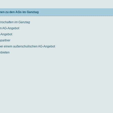
onen zu den AGs im Ganztag
inschaften im Ganztag
m AG-Angebot
G-Angebot
partner
ei einem außerschulischen AG-Angebot
nbieten