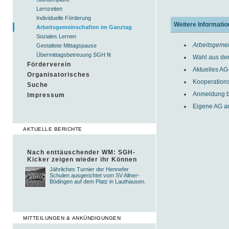
Lernzeiten
Individuelle Förderung
Weitere Informati
Arbeitsgemeinschaften im Ganztag
Soziales Lernen
Arbeitsgeme
Gestaltete Mittagspause
Übermittagsbetreuung SGH fit
Wahl aus de
Förderverein
Aktuelles A
Organisatorisches
Kooperations
Suche
Anmeldung b
Impressum
Eigene AG a
AKTUELLE BERICHTE
Nach enttäuschender WM: SGH-
Kicker zeigen wieder ihr Können
Jährliches Turnier der Hennefer
Schulen ausgerichtet vom SV Allner-
Bödingen auf dem Platz in Lauthausen.
MITTEILUNGEN & ANKÜNDIGUNGEN