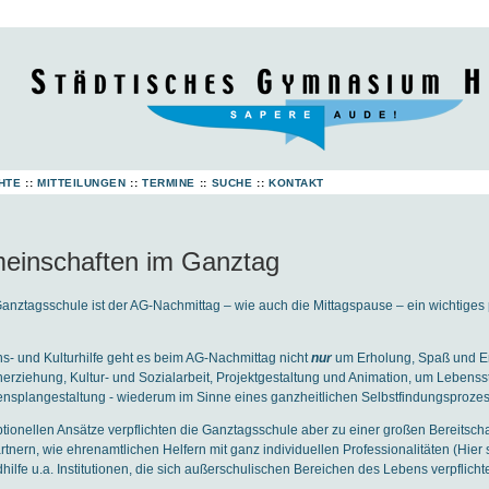
HTE
::
MITTEILUNGEN
::
TERMINE
::
SUCHE
::
KONTAKT
meinschaften im Ganztag
anztagsschule ist der AG-Nachmittag – wie auch die Mittagspause – ein wichtige
s- und Kulturhilfe geht es beim AG-Nachmittag nicht
nur
um Erholung, Spaß und E
ziehung, Kultur- und Sozialarbeit, Projektgestaltung und Animation, um Lebenssti
nsplangestaltung - wiederum im Sinne eines ganzheitlichen Selbstfindungsprozes
ionellen Ansätze verpflichten die Ganztagsschule aber zu einer großen Bereitscha
tnern, wie ehrenamtlichen Helfern mit ganz individuellen Professionalitäten (Hier 
hilfe u.a. Institutionen, die sich außerschulischen Bereichen des Lebens verpflicht