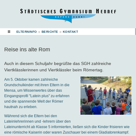
☰
ELTERNINFO
::
BERICHTE
::
KONTAKT
Reise ins alte Rom
Auch in diesem Schuljahr begrüßte das SGH zahlreiche
Viertklässlerinnen und Viertklässler beim Römertag.
Am 5. Oktober kamen zahlreiche
Grundschulkinder mit ihren Eltern in die
Mensa, um Wissenwertes über das
Eingangsprofil "Latein plus" zu erfahren
und die spannende Welt der Römer
hautnah zu erleben.
Während sich die Eltern bei den
Lateinlehrerinnen und -lehrern über den
Lateinunterricht ab Klasse 5 informierten, ließen sich die Kinder frisieren wie
eine römische Kaiserin oder waren Zuschauer bei einem Gladiatorenkampf.