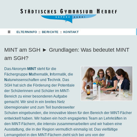
☰
ELTERNINFO
::
BERICHTE
::
KONTAKT
MINT am SGH ► Grundlagen: Was bedeutet MINT
am SGH?
Das Akronym
MINT
steht für die
Fächergruppe
M
athematik,
I
nformatik, die
N
aturwissenschaften und
T
echnik. Das
SGH hat sich die Förderung der Potentiale
der Schülerinnen und Schüler im MINT-
Bereich zu einer besonderen Aufgabe
gemacht. Wir sind in ein breites Netz
überregionaler und zum Teil bundesweiter
Schulen eingebunden, die innovative Ideen für den Bereich der MINT-Fächer
entwickelt haben. Wir haben ein hoch engagiertes Team an Lehrkräften in
den MINT-Fächern, die intensiv zusammenarbeiten und wir haben eine
Ausstattung, die in der Region vermutlich einmalig ist. Das vielfältige
Lernangebot in den MINT-Fächern zieht sich bei uns von der