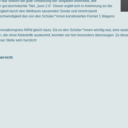
atz war sowohl die gute Umsetzung der Vorgaben einerseits, wie
 gut durchdachte Titel „Juno 2.0“. Dieser ergibt sich in Anlehnung an die
igkeit durch den Weltraum sausenden Sonde und nimmt damit
schwindigkeit des von den Schüler:*innen konstruierten Formel 1 Wagens
novationspreis NRW gleich dazu: Da es den Schüler:*innen wichtig war, eine sau
n, die ohne Klebstoffe auskommt, konnten sie hier besonders überzeugen. Zu dies
ser Stelle sehr herzlich!
bersicht
.