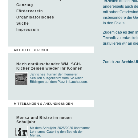
erzielten dritten Pl
Ganztag
andererseits auch der
Förderverein
mit hoher Geschwind
Organisatorisches
insbesondere die Ge
in den Fokus.
Suche
Impressum
Zudem gab es den In
Technik zu entwickel
gratulieren wir an die
AKTUELLE BERICHTE
Zurück zur
Archiv-Ü
Nach enttäuschender WM: SGH-
Kicker zeigen wieder ihr Können
Jährliches Turnier der Hennefer
Schulen ausgerichtet vom SV Allner-
Bödingen auf dem Platz in Lauthausen.
MITTEILUNGEN & ANKÜNDIGUNGEN
Mensa und Bistro im neuen
Schuljahr
Mit dem Schuljahr 2025/2026 übernimmt
Lehmanns Catering den Betrieb der
Mensa.