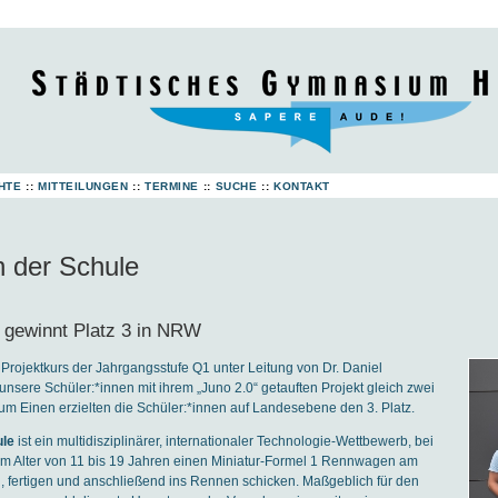
HTE
::
MITTEILUNGEN
::
TERMINE
::
SUCHE
::
KONTAKT
n der Schule
 gewinnt Platz 3 in NRW
rojektkurs der Jahrgangsstufe Q1 unter Leitung von Dr. Daniel
unsere Schüler:*innen mit ihrem „Juno 2.0“ getauften Projekt gleich zwei
m Einen erzielten die Schüler:*innen auf Landesebene den 3. Platz.
ule
ist ein multidisziplinärer, internationaler Technologie-Wett­bewerb, bei
im Alter von 11 bis 19 Jahren einen Miniatur-Formel 1 Rennwagen am
, fertigen und anschließend ins Rennen schicken. Maßgeblich für den