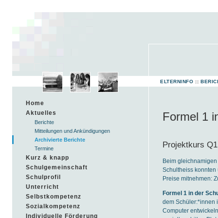
ELTERNINFO
::
BERIC
Home
Aktuelles
Formel 1 i
Berichte
Mitteilungen und Ankündigungen
Archivierte Berichte
Projektkurs Q1
Termine
Kurz & knapp
Beim gleichnamigen P
Schulgemeinschaft
Schultheiss konnten 
Schulprofil
Preise mitnehmen: Zu
Unterricht
Formel 1 in der Sch
Selbstkompetenz
dem Schüler:*innen 
Sozialkompetenz
Computer entwickeln
Individuelle Förderung