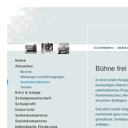
ELTERNINFO
::
BERIC
Home
Aktuelles
Bühne frei 
Berichte
Mitteilungen und Ankündigungen
In einer ersten Ausg
Archivierte Berichte
kurzweiligen Abend i
Termine
unterhaltsames Prog
Kurz & knapp
Pantomimisches, Akro
Schulgemeinschaft
einzelnen Beiträgen i
Schulprofil
Das alles wurde ein
Unterricht
moderierte ganz unau
Selbstkompetenz
gemütliche, familiär
Sozialkompetenz
entfalten.
Individuelle Förderung