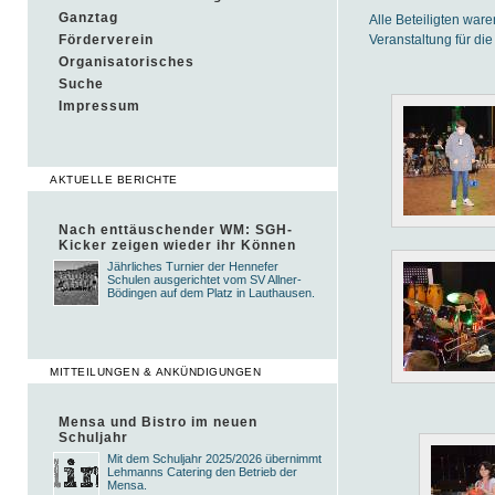
Ganztag
Alle Beteiligten war
Veranstaltung für di
Förderverein
Organisatorisches
Suche
Impressum
AKTUELLE BERICHTE
Nach enttäuschender WM: SGH-
Kicker zeigen wieder ihr Können
Jährliches Turnier der Hennefer
Schulen ausgerichtet vom SV Allner-
Bödingen auf dem Platz in Lauthausen.
MITTEILUNGEN & ANKÜNDIGUNGEN
Mensa und Bistro im neuen
Schuljahr
Mit dem Schuljahr 2025/2026 übernimmt
Lehmanns Catering den Betrieb der
Mensa.