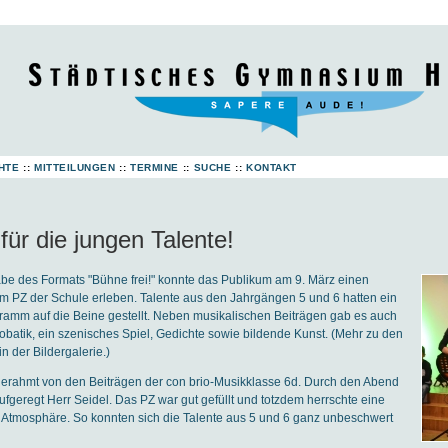
HTE
::
MITTEILUNGEN
::
TERMINE
::
SUCHE
::
KONTAKT
für die jungen Talente!
abe des Formats "Bühne frei!" konnte das Publikum am 9. März einen
m PZ der Schule erleben. Talente aus den Jahrgängen 5 und 6 hatten ein
ramm auf die Beine gestellt. Neben musikalischen Beiträgen gab es auch
batik, ein szenisches Spiel, Gedichte sowie bildende Kunst. (Mehr zu den
n der Bildergalerie.)
gerahmt von den Beiträgen der con brio-Musikklasse 6d. Durch den Abend
fgeregt Herr Seidel. Das PZ war gut gefüllt und totzdem herrschte eine
e Atmosphäre. So konnten sich die Talente aus 5 und 6 ganz unbeschwert