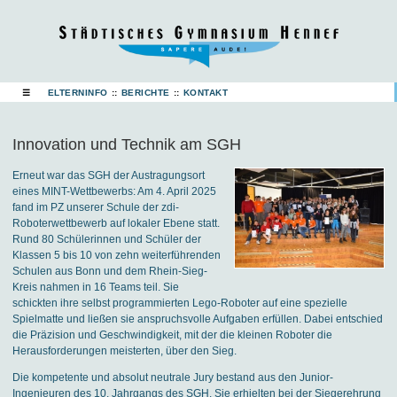
☰
ELTERNINFO
::
BERICHTE
::
KONTAKT
Innovation und Technik am SGH
Erneut war das SGH der Austragungsort
eines MINT-Wettbewerbs: Am 4. April 2025
fand im PZ unserer Schule der zdi-
Roboterwettbewerb auf lokaler Ebene statt.
Rund 80 Schülerinnen und Schüler der
Klassen 5 bis 10 von zehn weiterführenden
Schulen aus Bonn und dem Rhein-Sieg-
Kreis nahmen in 16 Teams teil. Sie
schickten ihre selbst programmierten Lego-Roboter auf eine spezielle
Spielmatte und ließen sie anspruchsvolle Aufgaben erfüllen. Dabei entschied
die Präzision und Geschwindigkeit, mit der die kleinen Roboter die
Herausforderungen meisterten, über den Sieg.
Die kompetente und absolut neutrale Jury bestand aus den Junior-
Ingenieuren des 10. Jahrgangs des SGH. Sie erhielten bei der Siegerehrung