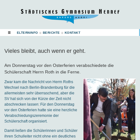
☰
ELTERNINFO
::
BERICHTE
::
KONTAKT
Vieles bleibt, auch wenn er geht.
Am Donnerstag vor den Osterferien verabschiedete die
Schülerschaft Herrn Roth in die Ferne.
Zwar kam die Nachricht von Herrn Roths
Wechsel nach Berlin-Brandenburg für die
allermeisten sehr überraschend, aber die
SV hat sich von der Kürze der Zeit nicht
abschrecken lassen: Für den Donnerstag
vor den Osterferien hatte sie eine herzliche
Verabschiedungszeremonie der
Schülerschaft organisiert.
Damit ließen die Schülerinnen und Schüler
ihren Schulleiter nicht ohne ein deutliches