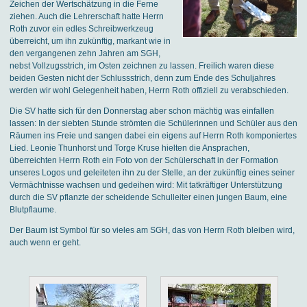
Zeichen der Wertschätzung in die Ferne
ziehen. Auch die Lehrerschaft hatte Herrn
Roth zuvor ein edles Schreibwerkzeug
überreicht, um ihn zukünftig, markant wie in
den vergangenen zehn Jahren am SGH,
nebst Vollzugsstrich, im Osten zeichnen zu lassen. Freilich waren diese
beiden Gesten nicht der Schlussstrich, denn zum Ende des Schuljahres
werden wir wohl Gelegenheit haben, Herrn Roth offiziell zu verabschieden.
Die SV hatte sich für den Donnerstag aber schon mächtig was einfallen
lassen: In der siebten Stunde strömten die Schülerinnen und Schüler aus den
Räumen ins Freie und sangen dabei ein eigens auf Herrn Roth komponiertes
Lied. Leonie Thunhorst und Torge Kruse hielten die Ansprachen,
überreichten Herrn Roth ein Foto von der Schülerschaft in der Formation
unseres Logos und geleiteten ihn zu der Stelle, an der zukünftig eines seiner
Vermächtnisse wachsen und gedeihen wird: Mit tatkräftiger Unterstützung
durch die SV pflanzte der scheidende Schulleiter einen jungen Baum, eine
Blutpflaume.
Der Baum ist Symbol für so vieles am SGH, das von Herrn Roth bleiben wird,
auch wenn er geht.