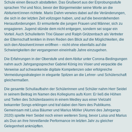
Schule einen Besuch abstatteten. Das Grußwort aus der Erprobungsstufe
sprachen Ylvi und Nico, bevor der Bürgermeister seine Worte an die
Abiturient:innen richtete. Mario Dahm verwies dabei auf die Veränderungen,
die sich in der letzten Zeit vollzogen haben, und auf die bevorstehenden
Herausforderungen. Er ermunterte die jungen Frauen und Männer, sich zu
engagieren. Jugend stünde dem nicht entgegen, sondern sei sogar ein
Vorteil. Auch Schulleiterin Trixi Glaser und Ralph Grützenbach als Vertreter
der Elternschaft lenkten in ihren Reden den Blick auf die Möglichkeiten, die
sich den Absolvent:innen eröffnen – nicht ohne ebenfalls auf die
Schwierigkeiten der vergangenen eineinhalb Jahre einzugehen.
Die Erfahrungen in der Oberstufe und dem Abitur unter Corona-Bedingungen
nahm auch Jahrgangssprecher Gabriel König ins Visier und verpackte die
Verweise auf schwankende digitale Kompetenzen oder erfolgreiche
Vermeidungsstrategien in elegante Spitzen an die Lehrer- und Schülerschaft
gleichermaßen.
Die gesamte Schullaufbahn der Schülerinnen und Schüler nahm Herr Seidel
in seinem Beitrag im Namen des Kollegiums aufs Korn: Er ließ die Höhen
und Tiefen des Schülerdaseins in einem Medley aus einer Vielzahl
bekannter Songs erklingen und traf dabei den Nerv des Publikums.
Gemeinsam mit Luisa Bäumer und Marius Möller (Alumni des Jahrgangs
2020) spielte Herr Seidel noch einen weiteren Song, bevor Luisa und Marius
als Duo an ihre hinreißende Performance im letzten Jahr zu gleicher
Gelegenheit anknüpften.