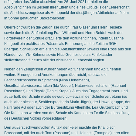
erfolgreich das Abitur absolviert. Am 26. Juni 2021 erhielten die
Absolvent:innen im Beisein ihrer Eltern und eines Großteils der Lehrerschaft
die Abschlusszeugnisse als Höhepunkt der diesjährigen Abiturfeier auf dem
in Sonne getauchten Basketballplatz.
Überreicht wurden die Zeugnisse durch Frau Glaser und Herrn Heiseke
sowie durch die Stufenleitung Frau Wittbrodt und Herrn Seidel. Auch der
Förderverein der Schule gratulierte den Abiturient:innen, indem Susanne
Klingbeil ein praktisches Präsent als Erinnerung an die Zeit am SGH
übergab. Schließlich erhielten die Abiturient:innen jeweils eine Rose aus den
Händen von Ylvi Böhmer sowie Nico Greiner, die als Fünftklässler
stellvertretend für euch alle der Abiturientia Lebewohl sagten.
Neben den Zeugnissen wurden vielen Abiturientinnen und Abiturienten
weitere Ehrungen und Anerkennungen überreicht, so etwa die
Fachbereichspreise in Sprachen (Nina Lienemann),
Gesellschaftswissenschaften (Ida Vedder), Naturwissenschaften (Raphael
Rosenkranz) und Physik (Daniel Krepel). Auch das Engagement inner- und
außerhalb der Schule wurde gewürdigt – etwa in der Schülervertretung (so
auch, aber nicht nur, Schülersprecherin Maria Jäger), der Umweltgruppe, der
FairTrade AG oder auch der Bürgerstiftung Altenhilfe. Lea Grützenbach und
Ole Kuhlmann werden von der Schule als Kandidaten für die Studienstiftung
des Deutschen Volkes vorgeschlagen.
Den äußerst schwungvollen Auftakt der Feier machte die Knallblech
Brassband, mit der auch Tom (Posaune) und Heinrich (Trompete) ihrer alten