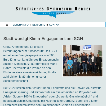
☰
ELTERNINFO
::
BERICHTE
::
KONTAKT
Stadt würdigt Klima-Engagement am SGH
Große Anerkennung für unsere
Bemühungen zum Klimaschutz: Das SGH
erhielt eine Energiesparprämie von 500
Euro für unser langjähriges Engagement in
Sachen Klimaschutz. Bürgermeister Mario
Dahm überreichte die Prämie an den
Förderverein – eine Auszeichnung für die
zahlreichen Maßnahmen unserer
Schulgemeinschaft.
Seit 2020 setzen sich Schüler*innen, Lehrkräfte und die Umwelt-AG aktiv für
Energieeinsparung und Klimaschutz ein. Sie arbeiteten an Projekten wie
„Vision Strom – 100 % Erneuerbar“ oder „So wenig Gas wie möglich!“ und
befassten sich im Unterrichte mit Nachhaltigkeit, ergänzt durch die offenen
Foren zum Thema sowie den Projekttagen zu Zielen für nachhaltige