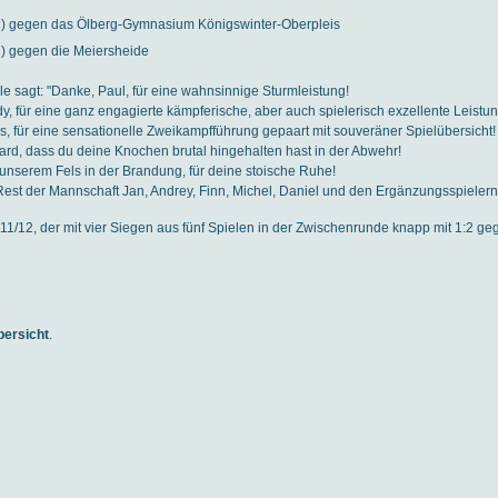
:1) gegen das Ölberg-Gymnasium Königswinter-Oberpleis
:2) gegen die Meiersheide
e sagt: "Danke, Paul, für eine wahnsinnige Sturmleistung!
y, für eine ganz engagierte kämpferische, aber auch spielerisch exzellente Leistun
s, für eine sensationelle Zweikampfführung gepaart mit souveräner Spielübersicht!
rd, dass du deine Knochen brutal hingehalten hast in der Abwehr!
unserem Fels in der Brandung, für deine stoische Ruhe!
st der Mannschaft Jan, Andrey, Finn, Michel, Daniel und den Ergänzungsspielern 
11/12, der mit vier Siegen aus fünf Spielen in der Zwischenrunde knapp mit 1:2
bersicht
.