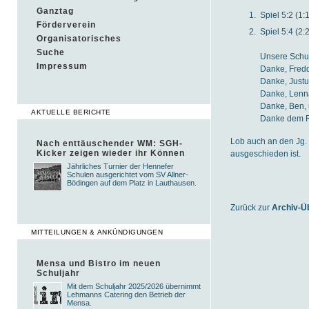
Ganztag
Spiel 5:2 (1
Förderverein
Spiel 5:4 (2
Organisatorisches
Suche
Unsere Schul
Impressum
Danke, Fredd
Danke, Justu
Danke, Lenna
Danke, Ben, 
AKTUELLE BERICHTE
Danke dem Re
Lob auch an den Jg. 
Nach enttäuschender WM: SGH-
Kicker zeigen wieder ihr Können
ausgeschieden ist.
Jährliches Turnier der Hennefer
Schulen ausgerichtet vom SV Allner-
Bödingen auf dem Platz in Lauthausen.
Zurück zur
Archiv-Ü
MITTEILUNGEN & ANKÜNDIGUNGEN
Mensa und Bistro im neuen
Schuljahr
Mit dem Schuljahr 2025/2026 übernimmt
Lehmanns Catering den Betrieb der
Mensa.