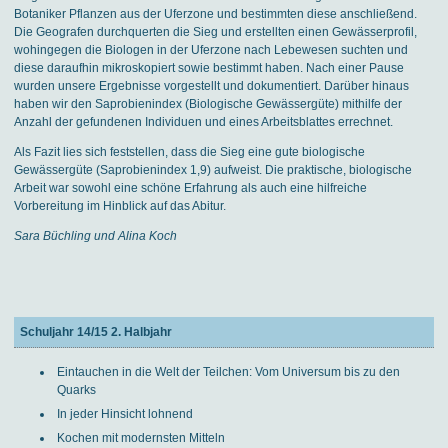
Botaniker Pflanzen aus der Uferzone und bestimmten diese anschließend.
Die Geografen durchquerten die Sieg und erstellten einen Gewässerprofil,
wohingegen die Biologen in der Uferzone nach Lebewesen suchten und
diese daraufhin mikroskopiert sowie bestimmt haben. Nach einer Pause
wurden unsere Ergebnisse vorgestellt und dokumentiert. Darüber hinaus
haben wir den Saprobienindex (Biologische Gewässergüte) mithilfe der
Anzahl der gefundenen Individuen und eines Arbeitsblattes errechnet.
Als Fazit lies sich feststellen, dass die Sieg eine gute biologische
Gewässergüte (Saprobienindex 1,9) aufweist. Die praktische, biologische
Arbeit war sowohl eine schöne Erfahrung als auch eine hilfreiche
Vorbereitung im Hinblick auf das Abitur.
Sara Büchling und Alina Koch
Schuljahr 14/15 2. Halbjahr
Eintauchen in die Welt der Teilchen: Vom Universum bis zu den
Quarks
In jeder Hinsicht lohnend
Kochen mit modernsten Mitteln