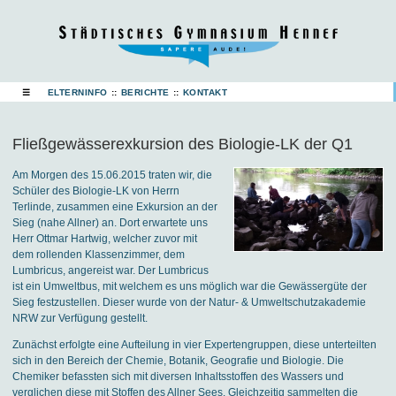
☰
ELTERNINFO
::
BERICHTE
::
KONTAKT
Fließgewässerexkursion des Biologie-LK der Q1
Am Morgen des 15.06.2015 traten wir, die
Schüler des Biologie-LK von Herrn
Terlinde, zusammen eine Exkursion an der
Sieg (nahe Allner) an. Dort erwartete uns
Herr Ottmar Hartwig, welcher zuvor mit
dem rollenden Klassenzimmer, dem
Lumbricus, angereist war. Der Lumbricus
ist ein Umweltbus, mit welchem es uns möglich war die Gewässergüte der
Sieg festzustellen. Dieser wurde von der Natur- & Umweltschutzakademie
NRW zur Verfügung gestellt.
Zunächst erfolgte eine Aufteilung in vier Expertengruppen, diese unterteilten
sich in den Bereich der Chemie, Botanik, Geografie und Biologie. Die
Chemiker befassten sich mit diversen Inhaltsstoffen des Wassers und
verglichen diese mit Stoffen des Allner Sees. Gleichzeitig sammelten die