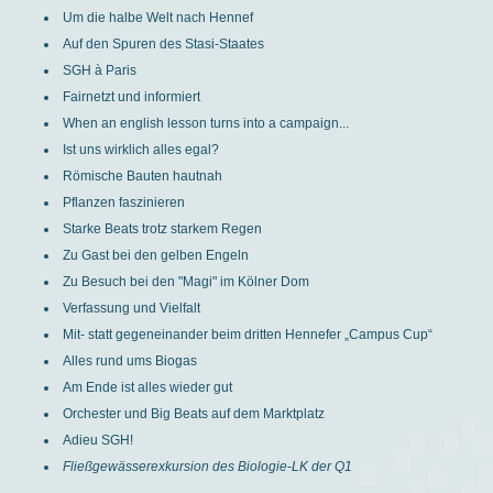
Um die halbe Welt nach Hennef
Auf den Spuren des Stasi-Staates
SGH à Paris
Fairnetzt und informiert
When an english lesson turns into a campaign...
Ist uns wirklich alles egal?
Römische Bauten hautnah
Pflanzen faszinieren
Starke Beats trotz starkem Regen
Zu Gast bei den gelben Engeln
Zu Besuch bei den "Magi" im Kölner Dom
Verfassung und Vielfalt
Mit- statt gegeneinander beim dritten Hennefer „Campus Cup“
Alles rund ums Biogas
Am Ende ist alles wieder gut
Orchester und Big Beats auf dem Marktplatz
Adieu SGH!
Fließgewässerexkursion des Biologie-LK der Q1