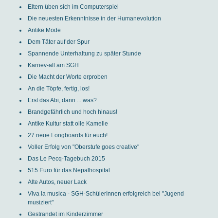
Eltern üben sich im Computerspiel
Die neuesten Erkenntnisse in der Humanevolution
Antike Mode
Dem Täter auf der Spur
Spannende Unterhaltung zu später Stunde
Karnev-all am SGH
Die Macht der Worte erproben
An die Töpfe, fertig, los!
Erst das Abi, dann ... was?
Brandgefährlich und hoch hinaus!
Antike Kultur statt olle Kamelle
27 neue Longboards für euch!
Voller Erfolg von "Oberstufe goes creative"
Das Le Pecq-Tagebuch 2015
515 Euro für das Nepalhospital
Alte Autos, neuer Lack
Viva la musica - SGH-SchülerInnen erfolgreich bei "Jugend
musiziert"
Gestrandet im Kinderzimmer