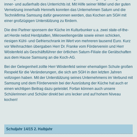
inner- und außerhalb des Unterrichts ist. Mit Hilfe seiner Mittel und der guten
Vernetzung innerhalb Hennefs konnten das Unternehmen Saturn und die
Technikfirma Samsung dafür gewonnen werden, das Kochen am SGH mit
einer großzügigen Unterstützung zu fördern.
Die drei Partner sponsern der Küche im Kulturbunker u.a. zwei state-of-the-
art Herde nebst Herdplatten, Mikrowellengeräte sowie einen schicken,
riesigen Kühl- und Gefrierschrank im Wert von mehreren tausend Euro. Kurz
vor Weihnachten übergaben Herr Dr. Franke vom Förderverein und Herr
Wöstenfeld als Geschäftsführer der örtlichen Saturn-Filiale die Gerätschaften
aus dem Hause Samsung an die Koch-AG.
Bei der Gelegenheit zollte Herr Wöstenfeld seiner ehemaligen Schule großen
Respekt für die Veränderungen, die sich am SGH in den letzten Jahren
vollzogen haben. Mit der Unterstützung seines Unternehmens im Verbund mit
Samsung und dem Förderverein bei der Ausrüstung der Küche hat auch er
einen wichtigen Beitrag dazu geleistet. Fortan können auch unsere
Schülerinnen und Schüler direkt bei uns lecker und auf hohem Niveau
kochen!
Schuljahr 14/15 2. Halbjahr