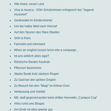
Alte Autos, neuer Lack
Viva la musica - SGH-SchülerInnen erfolgreich bei "Jugend
musiziert"
Gestrandet im Kinderzimmer
Um die halbe Welt nach Hennef
Auf den Spuren des Stasi-Staates
SGH à Paris
Fairnetzt und informiert
When an english lesson turns into a campaign...
Ist uns wirklich alles egal?
Römische Bauten hautnah
Pflanzen faszinieren
Starke Beats trotz starkem Regen
Zu Gast bei den gelben Engeln
Zu Besuch bei den "Magi" im Kölner Dom
Verfassung und Vielfalt
Mit- statt gegeneinander beim dritten Hennefer „Campus Cup“
Alles rund ums Biogas
Am Ende ist alles wieder gut