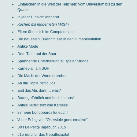
Eintauchen in die Welt der Teilchen: Vom Universum bis zu den
Quarks
In jeder Hinsicht lohnend
Kochen mit modernsten Mitteln
Eltern üben sich im Computerspiel
Die neuesten Erkenntnisse in der Humanevolution
Antike Mode
Dem Täter auf der Spur
Spannende Unterhaltung zu später Stunde
Karnev-all am SGH
Die Macht der Worte erproben
An die Töpfe, fertig, los!
Erst das Abi, dann ... was?
Brandgefährlich und hoch hinaus!
Antike Kultur statt olle Kamelle
27 neue Longboards für euch!
Voller Erfolg von "Oberstufe goes creative"
Das Le Pecq-Tagebuch 2015
515 Euro für das Nepalhospital