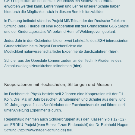
CAD Projektkurs an bei dem als Abschluss ein SolidWorks-Zertifikat
erworben werden kann. Lehrerinnen und Lehrer unserer Schule haben
hierdurch die Möglichkeit, sich in diesem Bereich fortzubilden.
In Planung befindet sich das Projekt MINTeinander der Deutsche Telekom
Stiftung (
hier
). Hierbei ist eine Kooperation mit der Grundschule GGS Siegtal
und der Kindertagesstätte Wirbelwind Hennef Weldergoven geplant.
Jedes Jahr in den Osterferien bieten zwei Lehrkräfte des SGH interessierten
Grundschülern beim Projekt Forscherfüchse die
Möglichkeit naturwissenschaftliche Experimente durchzuführen (
hier
).
Schüler aus der Oberstufe können zudem an der Technik Akademie des
Antoniuskollegs Neunkirchen teilnehmen (
hier
).
Kooperationen mit Hochschulen, Stiftungen und Museen
Im Fachbereich Physik besteht seit 2 Jahren eine Kooperation mit der FH
Köln. Drei Mal im Jahr besuchen Schülerinnen und Schüler aus der 8. und
10. Jahrgangsstufe das Schülerlabor der Fachhochschule und führen dort
unter Anleitung Experimente durch.
Regelmäßig nehmen auch Schülergruppen aus den Klassen 9 bis 12 (Q2)
am ERDKU-Projekt (vom Rohstoff zum Endprodukt) der Dr. Reinhold-Hagen-
Stiftung (http://www.hagen-stiftung.de) teil.