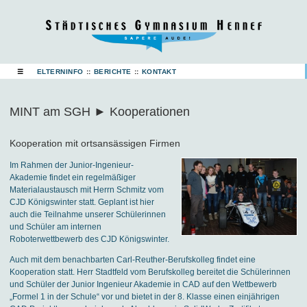
☰
ELTERNINFO
::
BERICHTE
::
KONTAKT
MINT am SGH ► Kooperationen
Kooperation mit ortsansässigen Firmen
Im Rahmen der Junior-Ingenieur-
Akademie findet ein regelmäßiger
Materialaustausch mit Herrn Schmitz vom
CJD Königswinter statt. Geplant ist hier
auch die Teilnahme unserer Schülerinnen
und Schüler am internen
Roboterwettbewerb des CJD Königswinter.
Auch mit dem benachbarten Carl-Reuther-Berufskolleg findet eine
Kooperation statt. Herr Stadtfeld vom Berufskolleg bereitet die Schülerinnen
und Schüler der Junior Ingenieur Akademie in CAD auf den Wettbewerb
„Formel 1 in der Schule“ vor und bietet in der 8. Klasse einen einjährigen