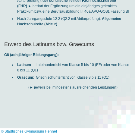
Abiturprüfung):
der schulische Teil der Fachhochschulreife
(FHR)
► bedarf der Ergänzung um ein einjähriges gelenktes
Praktikum bzw. eine Berufsausbildung [§ 40a APO-GOSt, Fassung B]
Nach Jahrgangsstufe 12.2 (Q2.2 mit Abiturprüfung):
Allgemeine
Hochschulreife (Abitur)
Erwerb des Latinums bzw. Graecums
G8 (achtjähriger Bildungsgang):
Latinum
: Lateinunterricht von Klasse 5 bis 10 (EF) oder von Klasse
8 bis 11 (Q1)
Graecum
: Griechischunterricht von Klasse 8 bis 11 (Q1)
(► jeweils bei mindestens ausreichenden Leistungen)
© Städtisches Gymnasium Hennef