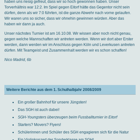
haben uns riesig gefreut, dass wir so hoch gewonnen haben. Unser
Torverhältnis war 12:2. Im Spiel gegen Eitorf hätte das Gegentor nicht sein
dürfen, denn als wir 7:0 führten, ist die ganze Abwehr nach vorne gelaufen.
Wir waren uns so sicher, dass wir ohnehin gewinnen würden. Aber das
haben wir dann ja auch.
Unser nächstes Turnier ist am 16.10.08. Wir wissen aber noch nicht genau,
gegen welche Mannschaften wir antreten werden. Wenn wir dort aber Erster
werden, dann werden wir im Anschluss gegen Köln und Leverkusen antreten
dürfen. Mit Teamgeist und Zusammenhalt werden wir es schon schaffen!
Nico Madrid, 6b
Weitere Berichte aus dem 1. Schulhalbjahr 2008/2009
Ein großer Bahnhof für unsere Jüngsten!
Das SGH ist auch dabei!
SGH-Youngsters überzeugen beim Fussballturnier in Eitorf
Starters? Movers? Flyers!
Schülerinnen und Schüler des SGH engagieren sich für die Natur
Ein Violinkonzert der Sonderklasse am SGH!