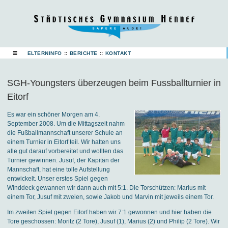
☰
ELTERNINFO
::
BERICHTE
::
KONTAKT
SGH-Youngsters überzeugen beim Fussballturnier in
Eitorf
Es war ein schöner Morgen am 4.
September 2008. Um die Mittagszeit nahm
die Fußballmannschaft unserer Schule an
einem Turnier in Eitorf teil. Wir hatten uns
alle gut darauf vorbereitet und wollten das
Turnier gewinnen. Jusuf, der Kapitän der
Mannschaft, hat eine tolle Aufstellung
entwickelt. Unser erstes Spiel gegen
Winddeck gewannen wir dann auch mit 5:1. Die Torschützen: Marius mit
einem Tor, Jusuf mit zweien, sowie Jakob und Marvin mit jeweils einem Tor.
Im zweiten Spiel gegen Eitorf haben wir 7:1 gewonnen und hier haben die
Tore geschossen: Moritz (2 Tore), Jusuf (1), Marius (2) und Philip (2 Tore). Wir