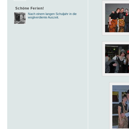
Schöne Ferien!
Nach einem langen Schuljahr in die
woglverdiente Auszeit.