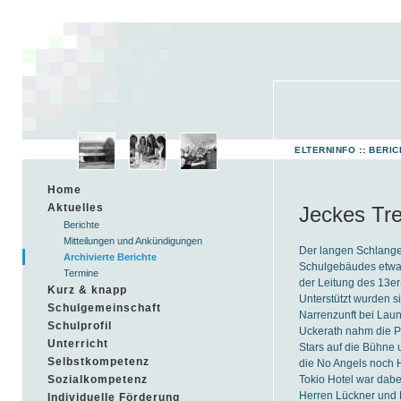
ELTERNINFO
::
BERIC
Home
Aktuelles
Jeckes Tr
Berichte
Mitteilungen und Ankündigungen
Der langen Schlange 
Archivierte Berichte
Schulgebäudes etwas 
Termine
der Leitung des 13e
Kurz & knapp
Unterstützt wurden s
Schulgemeinschaft
Narrenzunft bei Lau
Schulprofil
Uckerath nahm die Pa
Unterricht
Stars auf die Bühne 
Selbstkompetenz
die No Angels noch
Tokio Hotel war dabe
Sozialkompetenz
Herren Lückner und N
Individuelle Förderung