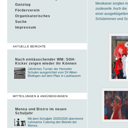
Mexikaner sorgten mi
Ganztag
zusteuerte. Auch die 
Förderverein
einer ausgeklügelten
Organisatorisches
Schülerinnen und Sc
Suche
Impressum
AKTUELLE BERICHTE
Nach enttäuschender WM: SGH-
Kicker zeigen wieder ihr Können
Jährliches Turnier der Hennefer
Schulen ausgerichtet vom SV Allner-
Bödingen auf dem Platz in Lauthausen.
MITTEILUNGEN & ANKÜNDIGUNGEN
Mensa und Bistro im neuen
Schuljahr
Mit dem Schuljahr 2025/2026 übernimmt
Lehmanns Catering den Betrieb der
Mensa.