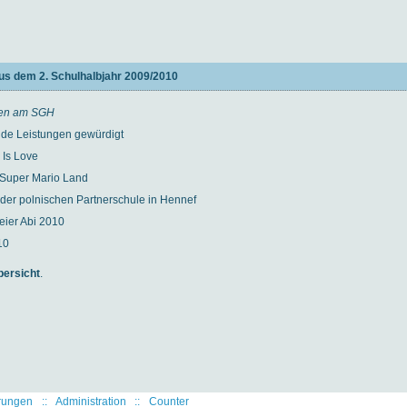
us dem 2. Schulhalbjahr 2009/2010
ben am SGH
de Leistungen gewürdigt
 Is Love
Super Mario Land
er polnischen Partnerschule in Hennef
eier Abi 2010
10
bersicht
.
rungen
::
Administration
::
Counter