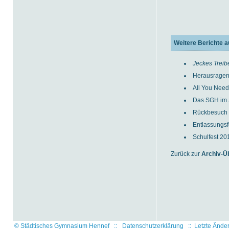
Weitere Berichte a
Jeckes Trei
Herausragen
All You Need
Das SGH im 
Rückbesuch d
Entlassungsf
Schulfest 20
Zurück zur
Archiv-Ü
© Städtisches Gymnasium Hennef
::
Datenschutzerklärung
::
Letzte Ände