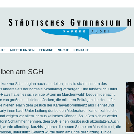
HTE
::
MITTEILUNGEN
::
TERMINE
::
SUCHE
::
KONTAKT
eiben am SGH
kurz vor Schulbeginn nach zu urteilen, musste sich im Innern des
anderes als der normale Schulalltag verbergen. Und tatsächlich: Unter
r-Rates hatten es sich einige „Atzen im Märchenwald“ bequem gemacht.
ie von großen und kleinen Jecken, die mit ihren Beiträgen die Hennefer
ne hielten. Nach dem Besuch der Karnevalsprominenz aus Hennef und
rty ihren Lauf. Unter Leitung der beiden Moderatoren kamen zahlreiche
und zeigten vor allem ihr musikalisches Können. So ließen sich es weder
 Horst Schlämmer nehmen, dem SGH einen Kurzbesuch abzustatten. Auch
i, wurde allerdings kurzfristig durch die neuen Sterne am Musikhimmel, die
elson, unterstützt. Getanzt wurde dann am Ende der Sitzung. Einige