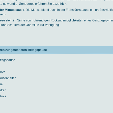
te notwendig. Genaueres erfahren Sie dazu
hier
.
 der Mittagspause
: Die Mensa bietet auch in der Frühstückspause ein großes vielfä
hen).
iese steht im Sinne von notwendigen Rückzugsmöglichkeiten eines Ganztagsgym
n und Schülern der Oberstufe zur Verfügung.
nen zur gestalteten Mittagspause
ittagspause
bote
ausenhelfer
he
ntren
ebote