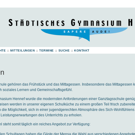
HTE
::
MITTEILUNGEN
::
TERMINE
::
SUCHE
::
KONTAKT
en
hule gehören das Frühstück und das Mittagessen. Insbesondere das Mittagessen 
ch soziales Lernen und Gemeinschaftsgefühl.
nasium Hennef wurde die modernsten Anforderungen einer Ganztagsschule gen
isen werden in unserer eigenen Schulküche zu einem großen Teil frisch zubereit
ch die Möglichkeit, sich in einer jugendgerechten Atmosphäre des Sich-Wohlfühle
Leistungserwartungen des Unterrichts zu erholen.
l steht somit täglich ein reiches Angebot zur Verfügung:
allen Schultagen haben die Gäste der Mensa die Wahl aus verschiedenen Angebote