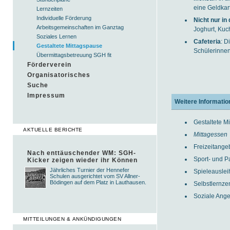
eine Geldkar
Lernzeiten
Individuelle Förderung
Nicht nur in
Arbeitsgemeinschaften im Ganztag
Joghurt, Kuc
Soziales Lernen
Cafeteria
: D
Gestaltete Mittagspause
Schülerinne
Übermittagsbetreuung SGH fit
Förderverein
Organisatorisches
Suche
Impressum
Weitere Informatio
Gestaltete M
AKTUELLE BERICHTE
Mittagessen
Freizeitange
Nach enttäuschender WM: SGH-
Sport- und P
Kicker zeigen wieder ihr Können
Jährliches Turnier der Hennefer
Spieleauslei
Schulen ausgerichtet vom SV Allner-
Bödingen auf dem Platz in Lauthausen.
Selbstlernze
Soziale Ang
MITTEILUNGEN & ANKÜNDIGUNGEN