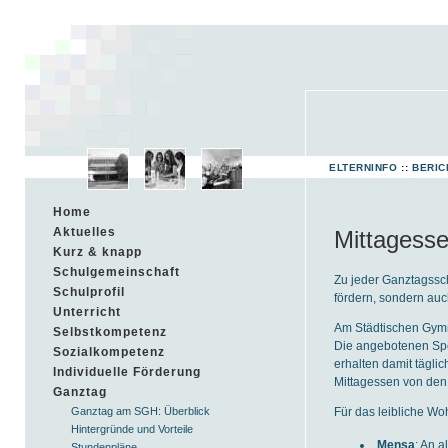
ELTERNINFO
::
BERIC
Home
Aktuelles
Mittagess
Kurz & knapp
Schulgemeinschaft
Zu jeder Ganztagssc
Schulprofil
fördern, sondern au
Unterricht
Am Städtischen Gym
Selbstkompetenz
Die angebotenen Spe
Sozialkompetenz
erhalten damit tägli
Individuelle Förderung
Mittagessen von den 
Ganztag
Für das leibliche Woh
Ganztag am SGH: Überblick
Hintergründe und Vorteile
Mensa
: An 
Stundenpläne