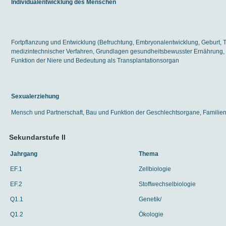
Individualentwicklung des Menschen
Fortpflanzung und Entwicklung (Befruchtung, Embryonalentwicklung, Geburt,
medizintechnischer Verfahren, Grundlagen gesundheitsbewusster Ernährung,
Funktion der Niere und Bedeutung als Transplantationsorgan
Sexualerziehung
Mensch und Partnerschaft, Bau und Funktion der Geschlechtsorgane, Famili
Sekundarstufe II
Jahrgang
Thema
EF.1
Zellbiologie
EF.2
Stoffwechselbiologie
Q1.1
Genetik/
Q1.2
Ökologie