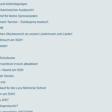
 und Ankündigungen
rlebnisreicher Austausch!
of für kleine Gymnasiasten
nach Tarnów – Dziekujemy bardzo!!
ft!
chen Glückwunsch an unsere Läuferinnen und Läufer!
r Besuch am SGH!
ieder!
 Schultunier
nzentrum II noch attraktiver!
t – Abend am SGH
der Genies
Lucy
kauf für die Lucy Memorial School
on am SGH!
y 2007
Ingenieur/in?
 Lehrerbilder 2007/2008