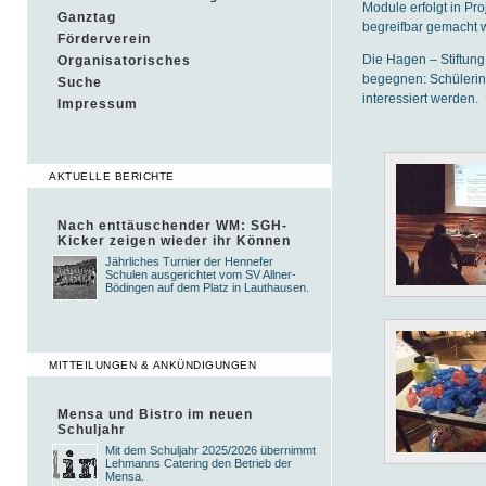
Module erfolgt in Pr
Ganztag
begreifbar gemacht 
Förderverein
Die Hagen – Stiftung
Organisatorisches
begegnen: Schülerinn
Suche
interessiert werden.
Impressum
AKTUELLE BERICHTE
Nach enttäuschender WM: SGH-
Kicker zeigen wieder ihr Können
Jährliches Turnier der Hennefer
Schulen ausgerichtet vom SV Allner-
Bödingen auf dem Platz in Lauthausen.
MITTEILUNGEN & ANKÜNDIGUNGEN
Mensa und Bistro im neuen
Schuljahr
Mit dem Schuljahr 2025/2026 übernimmt
Lehmanns Catering den Betrieb der
Mensa.