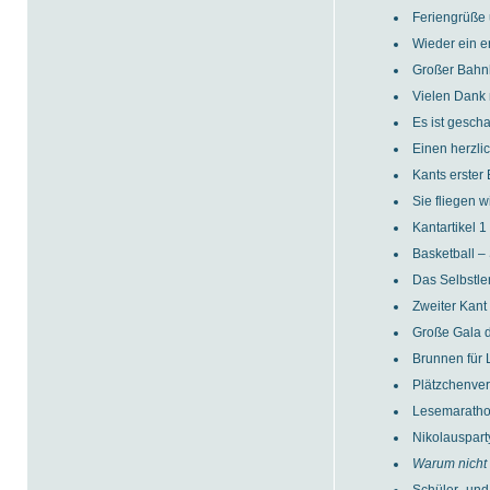
Feriengrüße
Wieder ein e
Großer Bahnh
Vielen Dank 
Es ist geschaf
Einen herzli
Kants erste
Sie fliegen w
Kantartikel 1
Basketball –
Das Selbstler
Zweiter Kan
Große Gala 
Brunnen für 
Plätzchenver
Lesemarath
Nikolauspart
Warum nicht 
Schüler- und