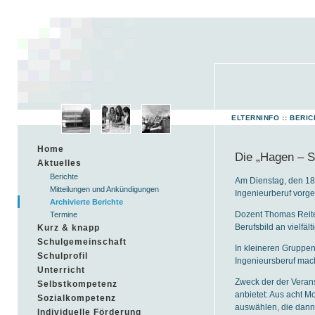
ELTERNINFO
::
BERIC
Home
Die „Hagen – S
Aktuelles
Berichte
Am Dienstag, den 18.
Mitteilungen und Ankündigungen
Ingenieurberuf vorges
Archivierte Berichte
Dozent Thomas Reiter
Termine
Berufsbild an vielfä
Kurz & knapp
Schulgemeinschaft
In kleineren Gruppen
Schulprofil
Ingenieursberuf mach
Unterricht
Zweck der der Verans
Selbstkompetenz
anbietet: Aus acht M
Sozialkompetenz
auswählen, die dann 
Individuelle Förderung