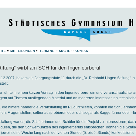
HTE
::
MITTEILUNGEN
::
TERMINE
::
SUCHE
::
KONTAKT
tiftung“ wirbt am SGH für den Ingenieurberuf
12.2007, bekam die Jahrgangsstufe 11 durch die „Dr. Reinhold Hagen Stiftung“ in
tellt.
 führte in einem kurzen Vortrag in den Ingenieurberuf ein und veranschaulichte a
ltigem auf Tischen ausliegenden Material und an mehreren interessanten technisch
, die hintereinander die Veranstaltung im PZ durchliefen, konnten die Schülerinnen
en, Fragen stellen, selber ausprobieren oder sich sogar als Baggerführer oder –fü
taltung war es, die Schülerinnen und Schüler für ein Projekt zu interessieren, das
odulen, die den Schwerpunkten des Ingenierberufs entsprechen, können die Schüle
jeweils eine Woche lang nach der vierten Stunde (5. bis 9. Stunde) konkretisiert un