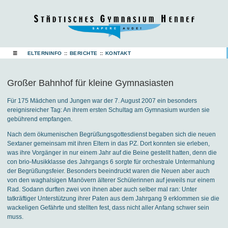
☰
ELTERNINFO
::
BERICHTE
::
KONTAKT
Großer Bahnhof für kleine Gymnasiasten
Für 175 Mädchen und Jungen war der 7. August 2007 ein besonders
ereignisreicher Tag: An ihrem ersten Schultag am Gymnasium wurden sie
gebührend empfangen.
Nach dem ökumenischen Begrüßungsgottesdienst begaben sich die neuen
Sextaner gemeinsam mit ihren Eltern in das PZ. Dort konnten sie erleben,
was ihre Vorgänger in nur einem Jahr auf die Beine gestellt hatten, denn die
con brio-Musikklasse des Jahrgangs 6 sorgte für orchestrale Untermahlung
der Begrüßungsfeier. Besonders beeindruckt waren die Neuen aber auch
von den waghalsigen Manövern älterer Schülerinnen auf jeweils nur einem
Rad. Sodann durften zwei von ihnen aber auch selber mal ran: Unter
tatkräftiger Unterstützung ihrer Paten aus dem Jahrgang 9 erklommen sie die
wackeligen Gefährte und stellten fest, dass nicht aller Anfang schwer sein
muss.