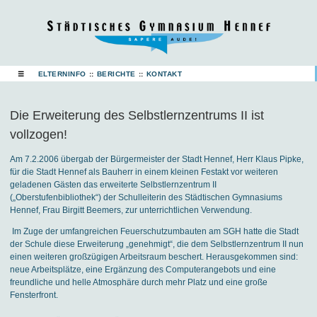
☰
ELTERNINFO
::
BERICHTE
::
KONTAKT
Die Erweiterung des Selbstlernzentrums II ist
vollzogen!
Am 7.2.2006 übergab der Bürgermeister der Stadt Hennef, Herr Klaus Pipke,
für die Stadt Hennef als Bauherr in einem kleinen Festakt vor weiteren
geladenen Gästen das erweiterte Selbstlernzentrum II
(„Oberstufenbibliothek“) der Schulleiterin des Städtischen Gymnasiums
Hennef, Frau Birgitt Beemers, zur unterrichtlichen Verwendung.
Im Zuge der umfangreichen Feuerschutzumbauten am SGH hatte die Stadt
der Schule diese Erweiterung „genehmigt“, die dem Selbstlernzentrum II nun
einen weiteren großzügigen Arbeitsraum beschert. Herausgekommen sind:
neue Arbeitsplätze, eine Ergänzung des Computerangebots und eine
freundliche und helle Atmosphäre durch mehr Platz und eine große
Fensterfront.