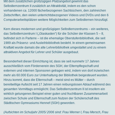
Mit dem zusätzlichen großzügigen Platzangebot gewinnt das
Selbstlernzentrum II zusätzlich an Attraktivität, indem es den schon
vorhandenen ca. 12000 fächerbezogenen Sachbüchern, den zahlreichen
Zeitschriften, den vielen unterrichtsbezogenen Videos und DVDs und den 6
Computerarbeitsplätzen weitere Möglichkeiten zum Selbstlernen hinzufügt.
Kern dieses modernen und großzügigen Selbstlernzentrums – ein weiteres,
das Selbstlernzentrum I („Glaskasten“) für die Schüler der Klassen 5 – 8,
befindet sich in Parterre – ist die ehemalige Oberstufenbibliothek, die seit
1989 als Präsenz- und Ausleihbibliothek besteht. In einem gemeinsamen
Kraftakt wurde damals die alte Lehrerbibliothek umgestaltet und zu einem
attraktiven Angebot für Lehrer und Schüler ausgebaut.
Besonderheit dieser Einrichtung ist, dass sie seit nunmehr 17 Jahren
ausschließlich vom Förderverein des SGH, der Elternpflegschaft und
externen und internen Sponsoren getragen wird, indem von dort inzwischen
mehr als 60.000 Euro zur Unterhaltung der Bibliothek beigesteuert wurden.
Hinzu kommt, dass die Elternschaft – meist sind es Mütter – durch
bereitwillige Aufsicht seit 17 Jahren einen reibungslosen Ablauf während des
gesamten Vormittags ermöglicht. Das Selbstlernzentrum II ist insofern ein
wirklich gelungenes Beispiel einer guten und fruchtbaren Zusammenarbeit
zwischen Schule und Elternschaft zum Nutzen der Schülerschaft des
Städtischen Gymnasiums Hennef (SGH) geworden.
(Aufsichten im Schuljahr 2005/ 2006 sind: Frau Werner I, Frau Mersch, Frau