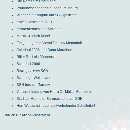
Die Römer im Rheinland
Probenwochenende auf der Freusburg
Wieder ein Känguru am SGH gesichtet!
Kaffeeklatsch am SGH
Kennenlernfest der Sextaner
Mozart & Much More!
Ein gelungener Abend für Lucy Memorial!
Osterlauf 2006 und Bonn-Marathon
Ritter Rost als Bühnenstar
Schulfest 2006
Bewegtes vom SGH
Schullogo-Wettbewerb
SGH besucht Tarnow
Verabschiedung von Herrn Dr. Müller-Goldkuhle
Start der Hennefer Europawoche am SGH
Herr Wester ist neuer stellvertretender Schulleiter!
Zurück zur
Archiv-Übersicht
.