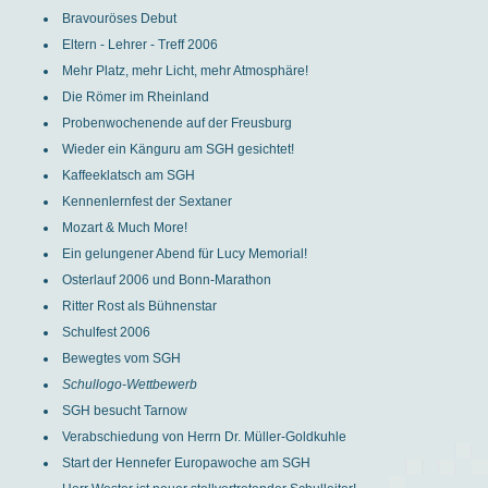
Bravouröses Debut
Eltern - Lehrer - Treff 2006
Mehr Platz, mehr Licht, mehr Atmosphäre!
Die Römer im Rheinland
Probenwochenende auf der Freusburg
Wieder ein Känguru am SGH gesichtet!
Kaffeeklatsch am SGH
Kennenlernfest der Sextaner
Mozart & Much More!
Ein gelungener Abend für Lucy Memorial!
Osterlauf 2006 und Bonn-Marathon
Ritter Rost als Bühnenstar
Schulfest 2006
Bewegtes vom SGH
Schullogo-Wettbewerb
SGH besucht Tarnow
Verabschiedung von Herrn Dr. Müller-Goldkuhle
Start der Hennefer Europawoche am SGH