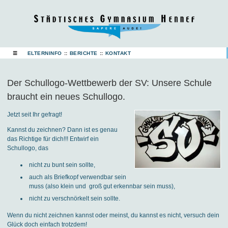
☰
ELTERNINFO
::
BERICHTE
::
KONTAKT
Der Schullogo-Wettbewerb der SV: Unsere Schule
braucht ein neues Schullogo.
Jetzt seit Ihr gefragt!
Kannst du zeichnen? Dann ist es genau
das Richtige für dich!!! Entwirf ein
Schullogo, das
nicht zu bunt sein sollte,
auch als Briefkopf verwendbar sein
muss (also klein und groß gut erkennbar sein muss),
nicht zu verschnörkelt sein sollte.
Wenn du nicht zeichnen kannst oder meinst, du kannst es nicht, versuch dein
Glück doch einfach trotzdem!