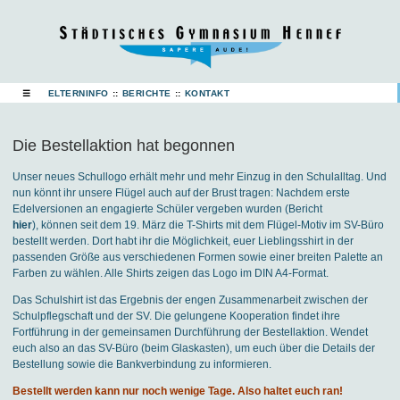
☰
ELTERNINFO
::
BERICHTE
::
KONTAKT
Die Bestellaktion hat begonnen
Unser neues Schullogo erhält mehr und mehr Einzug in den Schulalltag. Und
nun könnt ihr unsere Flügel auch auf der Brust tragen: Nachdem erste
Edelversionen an engagierte Schüler vergeben wurden (Bericht
hier
), können seit dem 19. März die T-Shirts mit dem Flügel-Motiv im SV-Büro
bestellt werden. Dort habt ihr die Möglichkeit, euer Lieblingsshirt in der
passenden Größe aus verschiedenen Formen sowie einer breiten Palette an
Farben zu wählen. Alle Shirts zeigen das Logo im DIN A4-Format.
Das Schulshirt ist das Ergebnis der engen Zusammenarbeit zwischen der
Schulpflegschaft und der SV. Die gelungene Kooperation findet ihre
Fortführung in der gemeinsamen Durchführung der Bestellaktion. Wendet
euch also an das SV-Büro (beim Glaskasten), um euch über die Details der
Bestellung sowie die Bankverbindung zu informieren.
Bestellt werden kann nur noch wenige Tage. Also haltet euch ran!