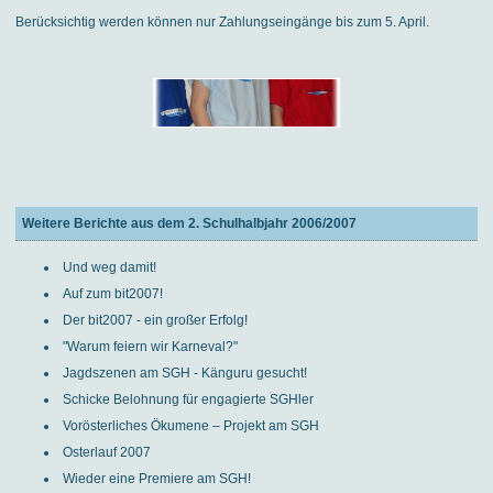
Berücksichtig werden können nur Zahlungseingänge bis zum 5. April.
Weitere Berichte aus dem 2. Schulhalbjahr 2006/2007
Und weg damit!
Auf zum bit2007!
Der bit2007 - ein großer Erfolg!
"Warum feiern wir Karneval?"
Jagdszenen am SGH - Känguru gesucht!
Schicke Belohnung für engagierte SGHler
Vorösterliches Ökumene – Projekt am SGH
Osterlauf 2007
Wieder eine Premiere am SGH!