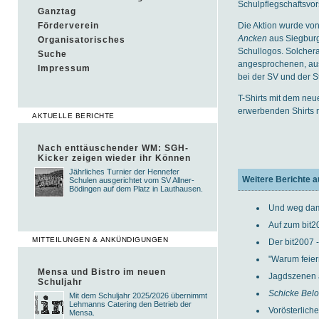
Schulpflegschaftsvor
Ganztag
Die Aktion wurde von
Förderverein
Ancken
aus Siegburg 
Organisatorisches
Schullogos. Solchera
Suche
angesprochenen, ausg
Impressum
bei der SV und der S
T-Shirts mit dem neue
erwerbenden Shirts 
AKTUELLE BERICHTE
Nach enttäuschender WM: SGH-
Kicker zeigen wieder ihr Können
Jährliches Turnier der Hennefer
Weitere Berichte a
Schulen ausgerichtet vom SV Allner-
Bödingen auf dem Platz in Lauthausen.
Und weg dam
Auf zum bit2
MITTEILUNGEN & ANKÜNDIGUNGEN
Der bit2007 -
"Warum feier
Mensa und Bistro im neuen
Jagdszenen 
Schuljahr
Schicke Belo
Mit dem Schuljahr 2025/2026 übernimmt
Lehmanns Catering den Betrieb der
Vorösterlic
Mensa.