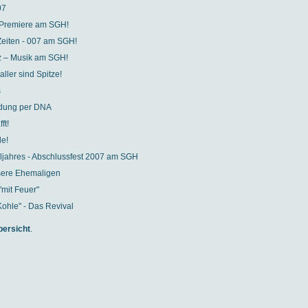
07
 Premiere am SGH!
Zeiten - 007 am SGH!
z – Musik am SGH!
ller sind Spitze!
s
ndung per DNA
ft!
e!
jahres - Abschlussfest 2007 am SGH
sere Ehemaligen
mit Feuer"
Kohle" - Das Revival
bersicht
.