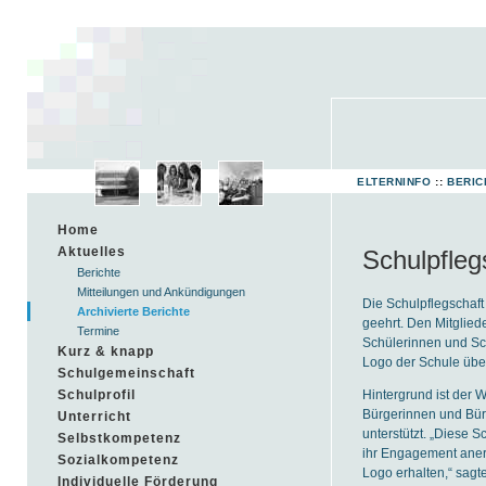
ELTERNINFO
::
BERIC
Home
Aktuelles
Schulpfleg
Berichte
Mitteilungen und Ankündigungen
Die Schulpflegschaft
Archivierte Berichte
geehrt. Den Mitglied
Termine
Schülerinnen und Sch
Kurz & knapp
Logo der Schule über
Schulgemeinschaft
Hintergrund ist der 
Schulprofil
Bürgerinnen und Bür
Unterricht
unterstützt. „Diese 
Selbstkompetenz
ihr Engagement anerk
Sozialkompetenz
Logo erhalten,“ sagte
Individuelle Förderung