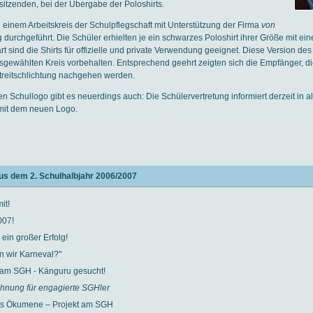
sitzenden, bei der Übergabe der Poloshirts.
 einem Arbeitskreis der Schulpflegschaft mit Unterstützung der Firma
von
durchgeführt. Die Schüler erhielten je ein schwarzes Poloshirt ihrer Größe mit e
rt sind die Shirts für offizielle und private Verwendung geeignet. Diese Version de
ewählten Kreis vorbehalten. Entsprechend geehrt zeigten sich die Empfänger, die
treitschlichtung nachgehen werden.
n Schullogo gibt es neuerdings auch: Die Schülervertretung informiert derzeit in a
mit dem neuen Logo.
us dem 2. Schulhalbjahr 2006/2007
it!
007!
 ein großer Erfolg!
n wir Karneval?"
am SGH - Känguru gesucht!
hnung für engagierte SGHler
hes Ökumene – Projekt am SGH