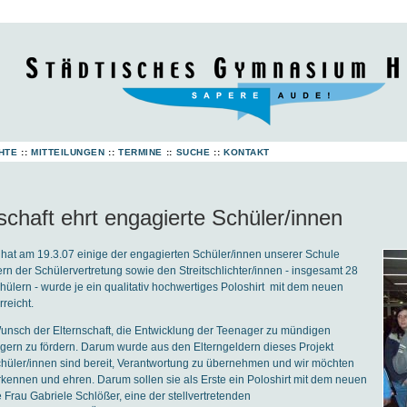
HTE
::
MITTEILUNGEN
::
TERMINE
::
SUCHE
::
KONTAKT
schaft ehrt engagierte Schüler/innen
 hat am 19.3.07 einige der engagierten Schüler/innen unserer Schule
ern der Schülervertretung sowie den Streitschlichter/innen - insgesamt 28
ülern - wurde je ein qualitativ hochwertiges Poloshirt mit dem neuen
reicht.
Wunsch der Elternschaft, die Entwicklung der Teenager zu mündigen
gern zu fördern. Darum wurde aus den Elterngeldern dieses Projekt
Schüler/innen sind bereit, Verantwortung zu übernehmen und wir möchten
ennen und ehren. Darum sollen sie als Erste ein Poloshirt mit dem neuen
 Frau Gabriele Schlößer, eine der stellvertretenden