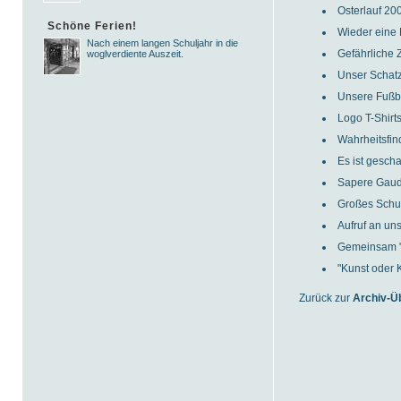
Osterlauf 20
Schöne Ferien!
Wieder eine
Nach einem langen Schuljahr in die
Gefährliche 
woglverdiente Auszeit.
Unser Schat
Unsere Fußba
Logo T-Shirt
Wahrheitsfi
Es ist geschaf
Sapere Gaud
Großes Schul
Aufruf an un
Gemeinsam "
"Kunst oder 
Zurück zur
Archiv-Ü