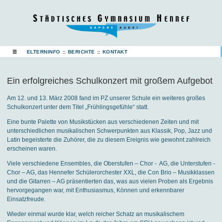
☰
ELTERNINFO
::
BERICHTE
::
KONTAKT
Ein erfolgreiches Schulkonzert mit großem Aufgebot
Am 12. und 13. März 2008 fand im PZ unserer Schule ein weiteres großes
Schulkonzert unter dem Titel „Frühlingsgefühle“ statt.
Eine bunte Palette von Musikstücken aus verschiedenen Zeiten und mit
unterschiedlichen musikalischen Schwerpunkten aus Klassik, Pop, Jazz und
Latin begeisterte die
Zuhörer, die zu diesem Ereignis wie gewohnt zahlreich
erscheinen waren.
Viele verschiedene Ensembles, die Oberstufen – Chor -
AG, die Unterstufen -
Chor – AG, das Hennefer Schülerorchester XXL, die Con Brio – Musikklassen
und die Gitarren – AG präsentierten das, was aus vielen Proben als Ergebnis
hervorgegangen war, mit Enthusiasmus, Können und erkennbarer
Einsatzfreude.
Wieder einmal wurde klar, welch reicher Schatz an musikalischem