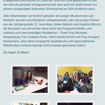
Engagement und Können im Laufe der Jahre am SGH gewachsen ist und
wie sehr die gesamte Schulgemeinschaft, aber auch die Stadt Hennef von
diesem ausgeprägten kulturellen Schwerpunkt am SGH profitieren kann.
Allen Mitwirkenden sei herzlich gedankt: den jungen Musikerinnen und
Musikern aus den verschiedenen Jahrgangsstufen, den drei jungen Damen
aus der Jahrgangsstufe 12, Jana Meier, Meike Niebuhr und Angelina Bänsch,
die freundlich und mit leichter Hand durch das Programm führten, und
natürlich auch dem beteiligten Musiklehrer – Team: Frau Michaele
Kloppenburg, Frau Svetlana Rosin, Herrn Harald Schmit und Frau Annegret
Nonnemann, ohne deren engagierte musikalische und organisatorische
Mithilfe diese schönen Abende nicht zustande gekommen wären.
(Es folgen 25 Bilder)