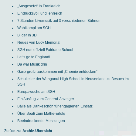
„Ausgesetzt“ in Frankreich
Eindrucksvoll und lehrreich
7 Stunden Livemusik auf 3 verschiedenen Bühnen
Wahlkampf am SGH
Bilder in 3D
Neues von Lucy Memorial
SGH nun offiziell Fairtrade School
Let’s go to England!
Da war Musik drin
Ganz groß rauskommen mit „Chemie entdecken“
Schulleiter der Wanganui High School in Neuseeland zu Besuch im
SGH
Europawoche am SGH
Ein Ausflug zum General-Anzeiger
Bälle als Dankeschön für engagierten Einsatz
Über Spaß zum Mathe-Erfolg
Beeindruckende Messungen
Zurück zur
Archiv-Übersicht
.