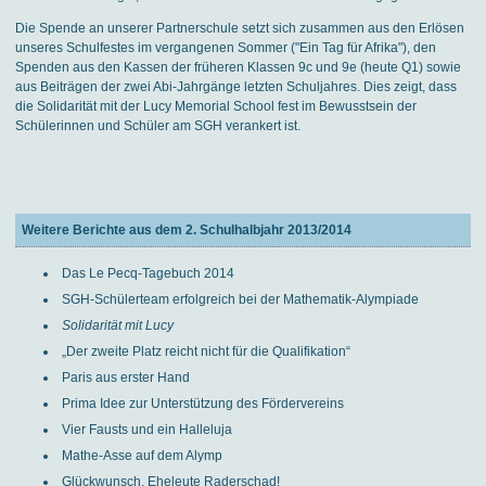
Die Spende an unserer Partnerschule setzt sich zusammen aus den Erlösen
unseres Schulfestes im vergangenen Sommer ("Ein Tag für Afrika"), den
Spenden aus den Kassen der früheren Klassen 9c und 9e (heute Q1) sowie
aus Beiträgen der zwei Abi-Jahrgänge letzten Schuljahres. Dies zeigt, dass
die Solidarität mit der Lucy Memorial School fest im Bewusstsein der
Schülerinnen und Schüler am SGH verankert ist.
Weitere Berichte aus dem 2. Schulhalbjahr 2013/2014
Das Le Pecq-Tagebuch 2014
SGH-Schülerteam erfolgreich bei der Mathematik-Alympiade
Solidarität mit Lucy
„Der zweite Platz reicht nicht für die Qualifikation“
Paris aus erster Hand
Prima Idee zur Unterstützung des Fördervereins
Vier Fausts und ein Halleluja
Mathe-Asse auf dem Alymp
Glückwunsch, Eheleute Raderschad!