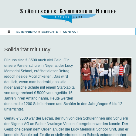
☰
ELTERNINFO
::
BERICHTE
::
KONTAKT
Solidarität mit Lucy
Für uns sind € 3500 auch viel Geld. Für
unsere Partnerschule in Nigeria, der Lucy
Memorial School, eröffnet dieser Betrag
jedoch riesige Möglichkeiten. Das wird
deutlich, wenn man bedenkt, dass die
nigerianische Schule mit einem Startkapital
von umgerechnet € 5000 vor ungefähr 15
Jahren ihren Anfang nahm. Heute werden
dort um die 1200 Schülerinnen und Schüler in den Jahrgängen 6 bis 12
unterrichtet.
Genau € 3500 war der Betrag, der nun von den Schülerinnen und Schülern
der Nigeria-AG an Father Nwokoye Vincent übergeben werden konnte. Der
Geistliche gehört dem Orden an, der die Lucy Memorial School führt, und er
kennt die Schule gut, für die er stellvertretend den Scheck entgegen nahm.