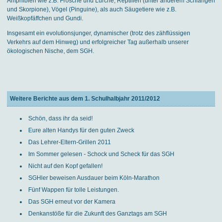
Amphibien wie z.B. Frösche und Lurche, Reptilien (unter anderem Schlangen
und Skorpione), Vögel (Pinguine), als auch Säugetiere wie z.B.
Weißkopfäffchen und Gundi.
Insgesamt ein evolutionsjunger, dynamischer (trotz des zähflüssigen
Verkehrs auf dem Hinweg) und erfolgreicher Tag außerhalb unserer
ökologischen Nische, dem SGH.
Weitere Berichte aus dem 1. Schulhalbjahr 2011/2012
Schön, dass ihr da seid!
Eure alten Handys für den guten Zweck
Das Lehrer-Eltern-Grillen 2011
Im Sommer gelesen - Schock und Scheck für das SGH
Nicht auf den Kopf gefallen!
SGHler beweisen Ausdauer beim Köln-Marathon
Fünf Wappen für tolle Leistungen.
Das SGH erneut vor der Kamera
Denkanstöße für die Zukunft des Ganztags am SGH