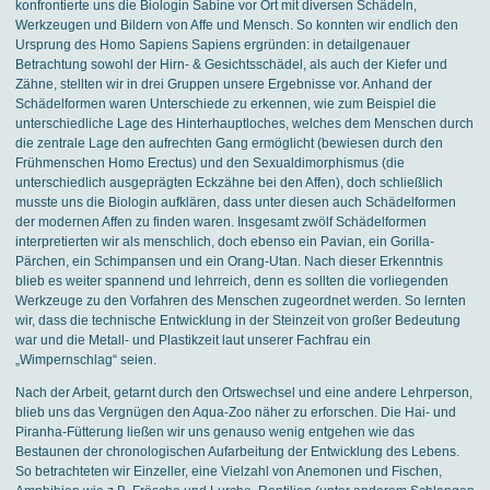
konfrontierte uns die Biologin Sabine vor Ort mit diversen Schädeln,
Werkzeugen und Bildern von Affe und Mensch. So konnten wir endlich den
Ursprung des Homo Sapiens Sapiens ergründen: in detailgenauer
Betrachtung sowohl der Hirn- & Gesichtsschädel, als auch der Kiefer und
Zähne, stellten wir in drei Gruppen unsere Ergebnisse vor. Anhand der
Schädelformen waren Unterschiede zu erkennen, wie zum Beispiel die
unterschiedliche Lage des Hinterhauptloches, welches dem Menschen durch
die zentrale Lage den aufrechten Gang ermöglicht (bewiesen durch den
Frühmenschen Homo Erectus) und den Sexualdimorphismus (die
unterschiedlich ausgeprägten Eckzähne bei den Affen), doch schließlich
musste uns die Biologin aufklären, dass unter diesen auch Schädelformen
der modernen Affen zu finden waren. Insgesamt zwölf Schädelformen
interpretierten wir als menschlich, doch ebenso ein Pavian, ein Gorilla-
Pärchen, ein Schimpansen und ein Orang-Utan. Nach dieser Erkenntnis
blieb es weiter spannend und lehrreich, denn es sollten die vorliegenden
Werkzeuge zu den Vorfahren des Menschen zugeordnet werden. So lernten
wir, dass die technische Entwicklung in der Steinzeit von großer Bedeutung
war und die Metall- und Plastikzeit laut unserer Fachfrau ein
„Wimpernschlag“ seien.
Nach der Arbeit, getarnt durch den Ortswechsel und eine andere Lehrperson,
blieb uns das Vergnügen den Aqua-Zoo näher zu erforschen. Die Hai- und
Piranha-Fütterung ließen wir uns genauso wenig entgehen wie das
Bestaunen der chronologischen Aufarbeitung der Entwicklung des Lebens.
So betrachteten wir Einzeller, eine Vielzahl von Anemonen und Fischen,