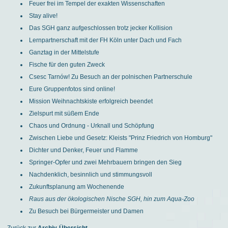
Feuer frei im Tempel der exakten Wissenschaften
Stay alive!
Das SGH ganz aufgeschlossen trotz jecker Kollision
Lernpartnerschaft mit der FH Köln unter Dach und Fach
Ganztag in der Mittelstufe
Fische für den guten Zweck
Csesc Tarnów! Zu Besuch an der polnischen Partnerschule
Eure Gruppenfotos sind online!
Mission Weihnachtskiste erfolgreich beendet
Zielspurt mit süßem Ende
Chaos und Ordnung - Urknall und Schöpfung
Zwischen Liebe und Gesetz: Kleists "Prinz Friedrich von Homburg"
Dichter und Denker, Feuer und Flamme
Springer-Opfer und zwei Mehrbauern bringen den Sieg
Nachdenklich, besinnlich und stimmungsvoll
Zukunftsplanung am Wochenende
Raus aus der ökologischen Nische SGH, hin zum Aqua-Zoo
Zu Besuch bei Bürgermeister und Damen