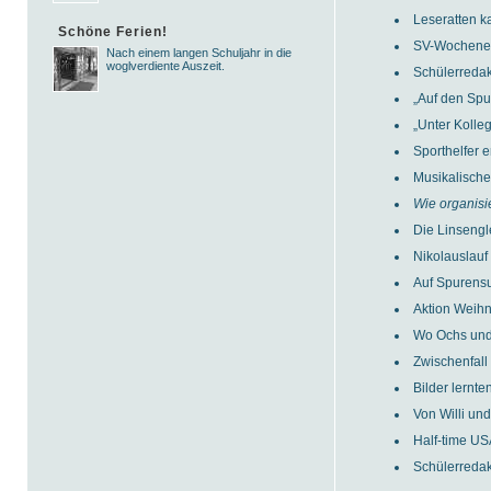
Leseratten k
Schöne Ferien!
SV-Wochenen
Nach einem langen Schuljahr in die
woglverdiente Auszeit.
Schülerreda
„Auf den Sp
„Unter Kolle
Sporthelfer 
Musikalische
Wie organisi
Die Linsengl
Nikolauslau
Auf Spurensu
Aktion Weihn
Wo Ochs und
Zwischenfall
Bilder lernte
Von Willi un
Half-time US
Schülerreda