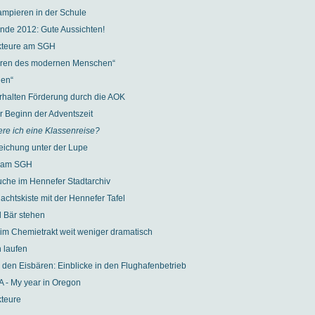
ampieren in der Schule
de 2012: Gute Aussichten!
kteure am SGH
uren des modernen Menschen“
gen“
erhalten Förderung durch die AOK
r Beginn der Adventszeit
ere ich eine Klassenreise?
eichung unter der Lupe
f am SGH
che im Hennefer Stadtarchiv
achtskiste mit der Hennefer Tafel
 Bär stehen
 im Chemietrakt weit weniger dramatisch
n laufen
d den Eisbären: Einblicke in den Flughafenbetrieb
A - My year in Oregon
kteure