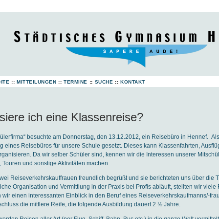
HTE
::
MITTEILUNGEN
::
TERMINE
::
SUCHE
::
KONTAKT
siere ich eine Klassenreise?
hülerfirma“ besuchte am Donnerstag, den 13.12.2012, ein Reisebüro in Hennef. Als
 eines Reisebüros für unsere Schule gesetzt. Dieses kann Klassenfahrten, Ausflü
organisieren. Da wir selber Schüler sind, kennen wir die Interessen unserer Mitsch
Touren und sonstige Aktivitäten machen.
wei Reiseverkehrskauffrauen freundlich begrüßt und sie berichteten uns über die 
lche Organisation und Vermittlung in der Praxis bei Profis abläuft, stellten wir viel
ir einen interessanten Einblick in den Beruf eines Reiseverkehrskaufmanns/-frau. D
chluss die mittlere Reife, die folgende Ausbildung dauert 2 ½ Jahre.
rden Reisen aller Art (per Flug, Schiff, Bahn, Bus etc.) in die ganze Welt vermittelt