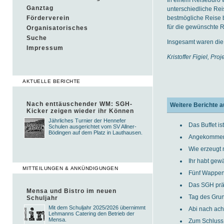
Ganztag
unterschiedliche Rei
bestmögliche Reise
Förderverein
für die gewünschte R
Organisatorisches
Suche
Insgesamt waren die I
Impressum
Kristoffer Figiel, Pro
AKTUELLE BERICHTE
Nach enttäuschender WM: SGH-
Weitere Berichte a
Kicker zeigen wieder ihr Können
Jährliches Turnier der Hennefer
Das Buffet ist
Schulen ausgerichtet vom SV Allner-
Bödingen auf dem Platz in Lauthausen.
Angekomme
Wie erzeugt 
Ihr habt gewä
MITTEILUNGEN & ANKÜNDIGUNGEN
Fünf Wappen 
Das SGH präs
Mensa und Bistro im neuen
Tag des Gru
Schuljahr
Mit dem Schuljahr 2025/2026 übernimmt
Abi nach ach
Lehmanns Catering den Betrieb der
Mensa.
Zum Schluss 