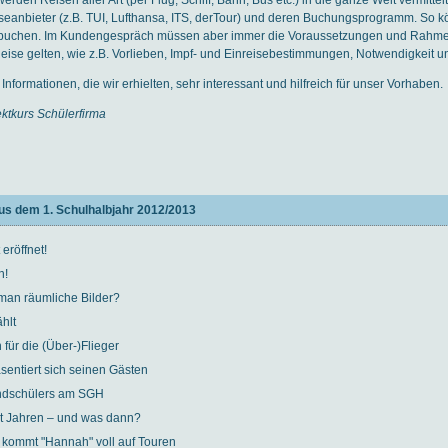
seanbieter (z.B. TUI, Lufthansa, ITS, derTour) und deren Buchungsprogramm. So 
 buchen. Im Kundengespräch müssen aber immer die Voraussetzungen und Rahm
eise gelten, wie z.B. Vorlieben, Impf- und Einreisebestimmungen, Notwendigkeit u
nformationen, die wir erhielten, sehr interessant und hilfreich für unser Vorhaben.
jektkurs Schülerfirma
us dem 1. Schulhalbjahr 2012/2013
 eröffnet!
n!
man räumliche Bilder?
hlt
für die (Über-)Flieger
entiert sich seinen Gästen
ndschülers am SGH
t Jahren – und was dann?
kommt "Hannah" voll auf Touren