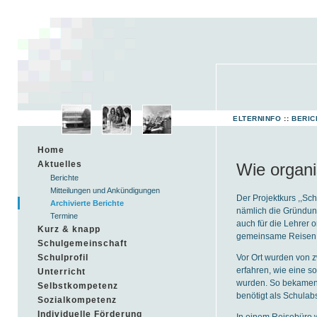
ELTERNINFO
::
BERIC
Home
Aktuelles
Wie organi
Berichte
Mitteilungen und Ankündigungen
Der Projektkurs ,,Sc
Archivierte Berichte
nämlich die Gründung
Termine
auch für die Lehrer 
Kurz & knapp
gemeinsame Reisen, 
Schulgemeinschaft
Vor Ort wurden von z
Schulprofil
erfahren, wie eine so
Unterricht
wurden. So bekamen w
Selbstkompetenz
benötigt als Schulabs
Sozialkompetenz
Individuelle Förderung
In einem Reisebüro we