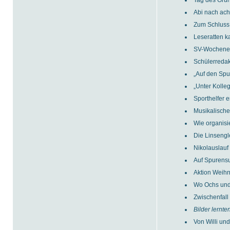
Tag des Gru
Abi nach ach
Zum Schluss 
Leseratten k
SV-Wochenen
Schülerreda
„Auf den Sp
„Unter Kolle
Sporthelfer 
Musikalische
Wie organisi
Die Linsengl
Nikolauslau
Auf Spurensu
Aktion Weihn
Wo Ochs und
Zwischenfall
Bilder lernte
Von Willi un