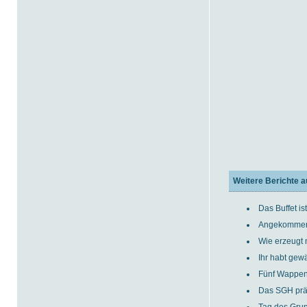
Weitere Berichte a
Das Buffet ist
Angekomme
Wie erzeugt 
Ihr habt gewä
Fünf Wappen 
Das SGH präs