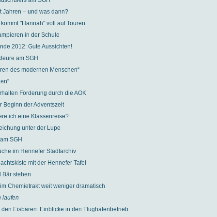
ndschülers am SGH
t Jahren – und was dann?
kommt "Hannah" voll auf Touren
ampieren in der Schule
de 2012: Gute Aussichten!
kteure am SGH
uren des modernen Menschen“
gen“
erhalten Förderung durch die AOK
r Beginn der Adventszeit
ere ich eine Klassenreise?
eichung unter der Lupe
f am SGH
che im Hennefer Stadtarchiv
achtskiste mit der Hennefer Tafel
 Bär stehen
 im Chemietrakt weit weniger dramatisch
n laufen
d den Eisbären: Einblicke in den Flughafenbetrieb