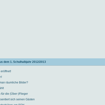
us dem 1. Schulhalbjahr 2012/2013
 eröffnet!
n!
man räumliche Bilder?
hlt
für die (Über-)Flieger
entiert sich seinen Gästen