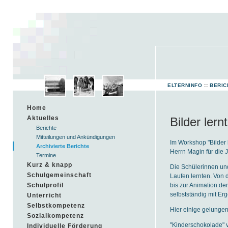
ELTERNINFO
::
BERIC
Home
Aktuelles
Bilder lern
Berichte
Mitteilungen und Ankündigungen
Im Workshop "
Bilder
Archivierte Berichte
Herrn Magin für die 
Termine
Kurz & knapp
Die Schülerinnen und
Schulgemeinschaft
Laufen lernten. Von 
bis zur Animation de
Schulprofil
selbstständig mit Er
Unterricht
Selbstkompetenz
Hier einige gelungen
Sozialkompetenz
"Kinderschokolade" v
Individuelle Förderung