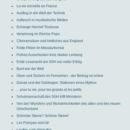
La vie est belle en France
Ausflug in die Welt der Technik
Aufbruch in musikalische Welten
Echange Hennef-Toulouse
Verwirrung im Reiche Popo
Citronensäure und Amtliches aus England
Flotte Flitzer im Miniaturformat
Frühes Ausscheiden trotz starker Leistung
Erste Lesenacht am SGH ein voller Erfolg
Bunt wie die Welt
Üben und Sichern im Fernsehen - der Beitrag ist online
Danaë und der Goldregen: Stationen eines Mythos
... pour la vie, pour les grands et les petits
Schulmannschaft des SGH trifft Ministerin
Von den Wundern und Wunderlichkeiten des alten und des neuen
Griechenland
Schnöde Steine? Schöne Steine!
Les Français sont là!
Laufen. Lief. Gelaufen.