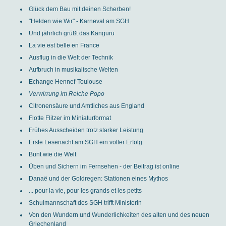
Glück dem Bau mit deinen Scherben!
"Helden wie Wir" - Karneval am SGH
Und jährlich grüßt das Känguru
La vie est belle en France
Ausflug in die Welt der Technik
Aufbruch in musikalische Welten
Echange Hennef-Toulouse
Verwirrung im Reiche Popo
Citronensäure und Amtliches aus England
Flotte Flitzer im Miniaturformat
Frühes Ausscheiden trotz starker Leistung
Erste Lesenacht am SGH ein voller Erfolg
Bunt wie die Welt
Üben und Sichern im Fernsehen - der Beitrag ist online
Danaë und der Goldregen: Stationen eines Mythos
... pour la vie, pour les grands et les petits
Schulmannschaft des SGH trifft Ministerin
Von den Wundern und Wunderlichkeiten des alten und des neuen
Griechenland