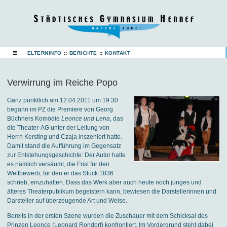
☰
ELTERNINFO
::
BERICHTE
::
KONTAKT
Verwirrung im Reiche Popo
Ganz pünktlich am 12.04.2011 um 19:30
begann im PZ die Premiere von Georg
Büchners Komödie
Leonce und Lena
, das
die Theater-AG unter der Leitung von
Herrn Kersting und Czaja inszeniert hatte.
Damit stand die Aufführung im Gegensatz
zur Entstehungsgeschichte: Der Autor hatte
es nämlich versäumt, die Frist für den
Wettbewerb, für den er das Stück 1836
schrieb, einzuhalten. Dass das Werk aber auch heute noch junges und
älteres Theaterpublikum begeistern kann, bewiesen die Darstellerinnen und
Darsteller auf überzeugende Art und Weise.
Bereits in der ersten Szene wurden die Zuschauer mit dem Schicksal des
Prinzen Leonce (Leonard Rondorf) konfrontiert. Im Vordergrund steht dabei