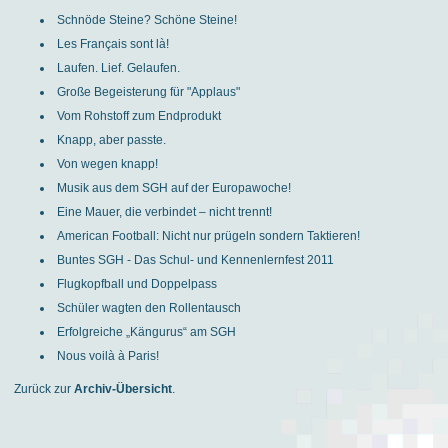
Schnöde Steine? Schöne Steine!
Les Français sont là!
Laufen. Lief. Gelaufen.
Große Begeisterung für "Applaus"
Vom Rohstoff zum Endprodukt
Knapp, aber passte.
Von wegen knapp!
Musik aus dem SGH auf der Europawoche!
Eine Mauer, die verbindet – nicht trennt!
American Football: Nicht nur prügeln sondern Taktieren!
Buntes SGH - Das Schul- und Kennenlernfest 2011
Flugkopfball und Doppelpass
Schüler wagten den Rollentausch
Erfolgreiche „Kängurus“ am SGH
Nous voilà à Paris!
Zurück zur
Archiv-Übersicht
.