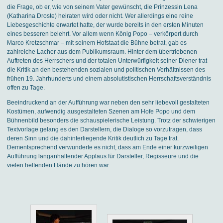
die Frage, ob er, wie von seinem Vater gewünscht, die Prinzessin Lena
(Katharina Droste) heiraten wird oder nicht. Wer allerdings eine reine
Liebesgeschichte erwartet hatte, der wurde bereits in den ersten Minuten
eines besseren belehrt. Vor allem wenn König Popo – verkörpert durch
Marco Kretzschmar – mit seinem Hofstaat die Bühne betrat, gab es
zahlreiche Lacher aus dem Publikumsraum. Hinter dem übertriebenen
Auftreten des Herrschers und der totalen Unterwürfigkeit seiner Diener trat
die Kritik an den bestehenden sozialen und politischen Verhältnissen des
frühen 19. Jahrhunderts und einem absolutistischen Herrschaftsverständnis
offen zu Tage.
Beeindruckend an der Aufführung war neben den sehr liebevoll gestalteten
Kostümen, aufwendig ausgestalteten Szenen am Hofe Popo und dem
Bühnenbild besonders die schauspielerische Leistung. Trotz der schwierigen
Textvorlage gelang es den Darstellern, die Dialoge so vorzutragen, dass
deren Sinn und die dahinterliegende Kritik deutlich zu Tage trat.
Dementsprechend verwunderte es nicht, dass am Ende einer kurzweiligen
Aufführung langanhaltender Applaus für Darsteller, Regisseure und die
vielen helfenden Hände zu hören war.