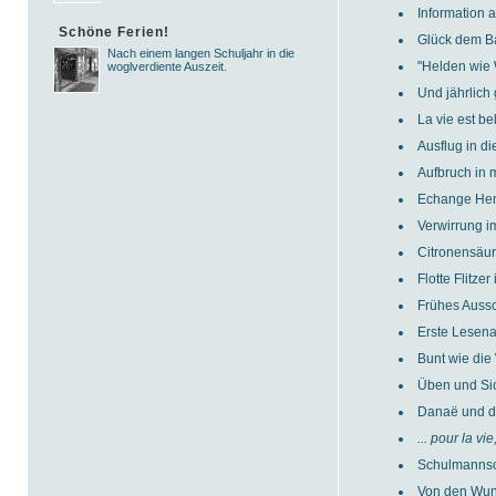
Information 
Schöne Ferien!
Glück dem B
Nach einem langen Schuljahr in die
"Helden wie 
woglverdiente Auszeit.
Und jährlich
La vie est be
Ausflug in di
Aufbruch in 
Echange Hen
Verwirrung 
Citronensäur
Flotte Flitze
Frühes Aussc
Erste Lesena
Bunt wie die
Üben und Sic
Danaë und de
... pour la vi
Schulmannsch
Von den Wun