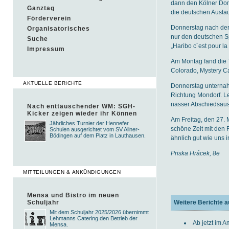
dann den Kölner Dom,
Ganztag
die deutschen Austau
Förderverein
Donnerstag nach der
Organisatorisches
nur den deutschen S
Suche
„Haribo c´est pour la 
Impressum
Am Montag fand die T
Colorado, Mystery Ca
AKTUELLE BERICHTE
Donnerstag unternahm
Richtung Mondorf. Le
nasser Abschiedsaus
Nach enttäuschender WM: SGH-
Kicker zeigen wieder ihr Können
Am Freitag, den 27. 
Jährliches Turnier der Hennefer
schöne Zeit mit den 
Schulen ausgerichtet vom SV Allner-
Bödingen auf dem Platz in Lauthausen.
ähnlich gut wie uns i
Priska Hrácek, 8e
MITTEILUNGEN & ANKÜNDIGUNGEN
Mensa und Bistro im neuen
Schuljahr
Weitere Berichte a
Mit dem Schuljahr 2025/2026 übernimmt
Lehmanns Catering den Betrieb der
Ab jetzt im A
Mensa.