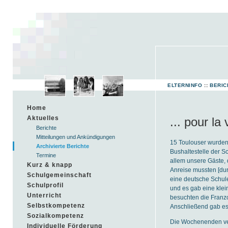
ELTERNINFO
::
BERIC
Home
Aktuelles
... pour la
Berichte
Mitteilungen und Ankündigungen
15 Toulouser wurden
Archivierte Berichte
Bushaltestelle der S
Termine
allem unsere Gäste, 
Kurz & knapp
Anreise mussten [dur
Schulgemeinschaft
eine deutsche Schule
Schulprofil
und es gab eine kle
Unterricht
besuchten die Franz
Selbstkompetenz
Anschließend gab es
Sozialkompetenz
Die Wochenenden ver
Individuelle Förderung