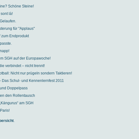
ine? Schöne Steine!
sont là!
 Gelaufen.
terung für "Applaus"
f zum Endprodukt
passte.
napp!
em SGH auf der Europawoche!
ie verbindet – nicht trennt!
tball: Nicht nur prügeln sondern Taktieren!
 Das Schul- und Kennenlernfest 2011
l und Doppelpass
ten den Rollentausch
e „Kängurus“ am SGH
Paris!
bersicht
.