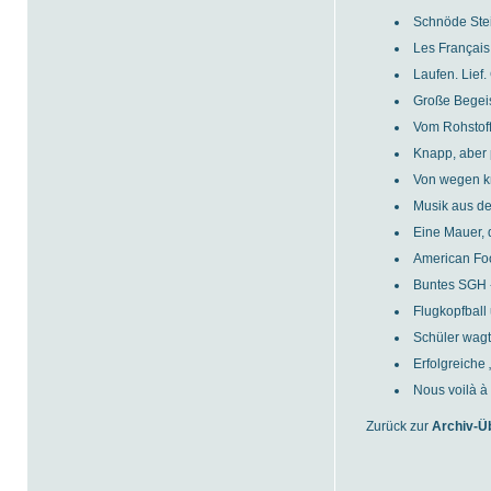
Schnöde Ste
Les Français 
Laufen. Lief.
Große Begeis
Vom Rohstof
Knapp, aber 
Von wegen k
Musik aus d
Eine Mauer, d
American Foo
Buntes SGH -
Flugkopfbal
Schüler wag
Erfolgreich
Nous voilà à 
Zurück zur
Archiv-Ü