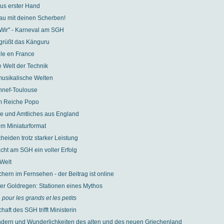
aus erster Hand
au mit deinen Scherben!
Wir" - Karneval am SGH
 grüßt das Känguru
lle en France
e Welt der Technik
musikalische Welten
nef-Toulouse
im Reiche Popo
e und Amtliches aus England
r im Miniaturformat
heiden trotz starker Leistung
cht am SGH ein voller Erfolg
 Welt
hern im Fernsehen - der Beitrag ist online
r Goldregen: Stationen eines Mythos
e, pour les grands et les petits
aft des SGH trifft Ministerin
dern und Wunderlichkeiten des alten und des neuen Griechenland