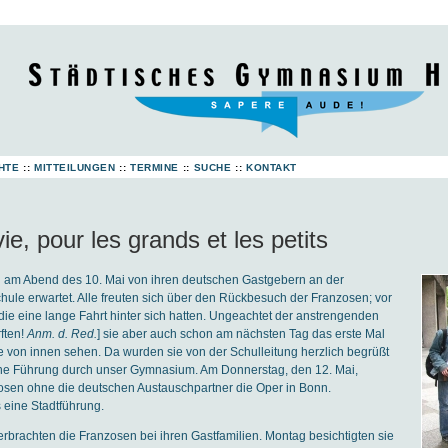
HTE
::
MITTEILUNGEN
::
TERMINE
::
SUCHE
::
KONTAKT
 vie, pour les grands et les petits
 am Abend des 10. Mai von ihren deutschen Gastgebern an der
chule erwartet. Alle freuten sich über den Rückbesuch der Franzosen; vor
die eine lange Fahrt hinter sich hatten. Ungeachtet der anstrengenden
ften!
Anm. d. Red.
] sie aber auch schon am nächsten Tag das erste Mal
 von innen sehen. Da wurden sie von der Schulleitung herzlich begrüßt
ine Führung durch unser Gymnasium. Am Donnerstag, den 12. Mai,
osen ohne die deutschen Austauschpartner die Oper in Bonn.
 eine Stadtführung.
brachten die Franzosen bei ihren Gastfamilien. Montag besichtigten sie