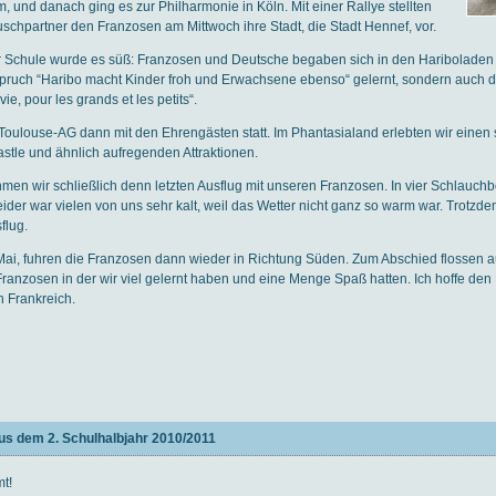
 und danach ging es zur Philharmonie in Köln. Mit einer Rallye stellten
schpartner den Franzosen am Mittwoch ihre Stadt, die Stadt Hennef, vor.
 Schule wurde es süß: Franzosen und Deutsche begaben sich in den Hariboladen i
pruch “Haribo macht Kinder froh und Erwachsene ebenso“ gelernt, sondern auch d
vie, pour les grands et les petits“.
oulouse-AG dann mit den Ehrengästen statt. Im Phantasialand erlebten wir einen
stle und ähnlich aufregenden Attraktionen.
en wir schließlich denn letzten Ausflug mit unseren Franzosen. In vier Schlauchb
ider war vielen von uns sehr kalt, weil das Wetter nicht ganz so warm war. Trotz
flug.
Mai, fuhren die Franzosen dann wieder in Richtung Süden. Zum Abschied flossen a
Franzosen in der wir viel gelernt haben und eine Menge Spaß hatten. Ich hoffe den
n Frankreich.
us dem 2. Schulhalbjahr 2010/2011
mt!