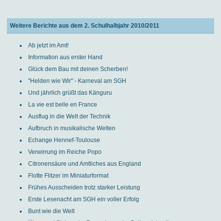
Weitere Berichte aus dem 2. Schulhalbjahr 2010/2011
Ab jetzt im Amt!
Information aus erster Hand
Glück dem Bau mit deinen Scherben!
"Helden wie Wir" - Karneval am SGH
Und jährlich grüßt das Känguru
La vie est belle en France
Ausflug in die Welt der Technik
Aufbruch in musikalische Welten
Echange Hennef-Toulouse
Verwirrung im Reiche Popo
Citronensäure und Amtliches aus England
Flotte Flitzer im Miniaturformat
Frühes Ausscheiden trotz starker Leistung
Erste Lesenacht am SGH ein voller Erfolg
Bunt wie die Welt