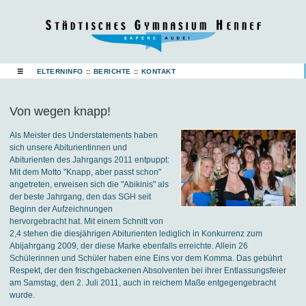
☰
ELTERNINFO
::
BERICHTE
::
KONTAKT
Von wegen knapp!
Als Meister des Understatements haben
sich unsere Abiturientinnen und
Abiturienten des Jahrgangs 2011 entpuppt:
Mit dem Motto "Knapp, aber passt schon"
angetreten, erweisen sich die "Abikinis" als
der beste Jahrgang, den das SGH seit
Beginn der Aufzeichnungen
hervorgebracht hat. Mit einem Schnitt von
2,4 stehen die diesjährigen Abiturienten lediglich in Konkurrenz zum
Abijahrgang 2009, der diese Marke ebenfalls erreichte. Allein 26
Schülerinnen und Schüler haben eine Eins vor dem Komma. Das gebührt
Respekt, der den frischgebackenen Absolventen bei ihrer Entlassungsfeier
am Samstag, den 2. Juli 2011, auch in reichem Maße entgegengebracht
wurde.