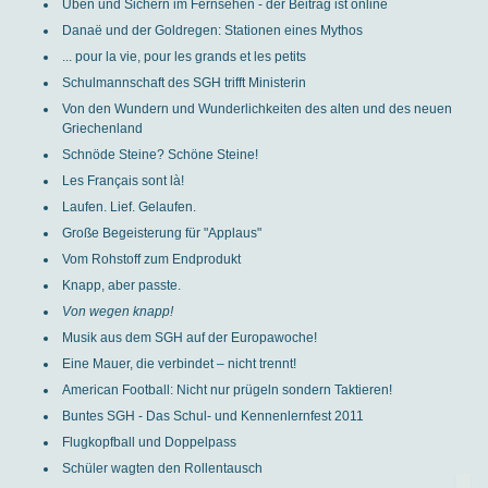
Üben und Sichern im Fernsehen - der Beitrag ist online
Danaë und der Goldregen: Stationen eines Mythos
... pour la vie, pour les grands et les petits
Schulmannschaft des SGH trifft Ministerin
Von den Wundern und Wunderlichkeiten des alten und des neuen
Griechenland
Schnöde Steine? Schöne Steine!
Les Français sont là!
Laufen. Lief. Gelaufen.
Große Begeisterung für "Applaus"
Vom Rohstoff zum Endprodukt
Knapp, aber passte.
Von wegen knapp!
Musik aus dem SGH auf der Europawoche!
Eine Mauer, die verbindet – nicht trennt!
American Football: Nicht nur prügeln sondern Taktieren!
Buntes SGH - Das Schul- und Kennenlernfest 2011
Flugkopfball und Doppelpass
Schüler wagten den Rollentausch