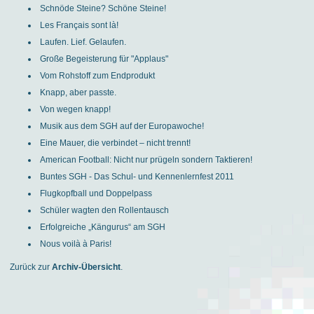
Schnöde Steine? Schöne Steine!
Les Français sont là!
Laufen. Lief. Gelaufen.
Große Begeisterung für "Applaus"
Vom Rohstoff zum Endprodukt
Knapp, aber passte.
Von wegen knapp!
Musik aus dem SGH auf der Europawoche!
Eine Mauer, die verbindet – nicht trennt!
American Football: Nicht nur prügeln sondern Taktieren!
Buntes SGH - Das Schul- und Kennenlernfest 2011
Flugkopfball und Doppelpass
Schüler wagten den Rollentausch
Erfolgreiche „Kängurus“ am SGH
Nous voilà à Paris!
Zurück zur
Archiv-Übersicht
.