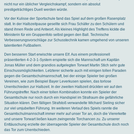
nicht nur ein üblicher Vergleichskampf, sondern ein absolut
prestigeträchtiges Duell werden würde.
Vor der Kulisse der Sportschule fand das Spiel auf dem großen Rasenplatz
statt. In der Halbzeitpause gesellte sich Frau Schäfer zu den Schülern und
stand ihnen Rede und Antwort. Als kleines Highlight des Treffens kickte die
Ministerin für ein Gruppenfoto selbst gegen den Ball. Technische
Verbesserungsvorschläge zur Schusstechnik kamen umgehend von unseren
talentierten Fußballern.
Den besseren Start erwischte unsere Elf. Aus einem professionell
präsentierten 4-2-3-1-System erspielte sich die Mannschaft um Kapitän
Jonas Müller und dem grandios aufgelegten Torwart Martin Stich sehr gute
Einschussmöglichkeiten. Letzterer sicherte auch mit einigen tollen Paraden
gegen die Gesamtschulmannschaft, bei der einige Spieler bei großen
Vereinen, wie zum Beispiel Bayer Leverkusen spielen, das torlose
Unentschieden zur Halbzeit. In der zweiten Halbzeit drückten wir auf den
Führungstreffer. Nach einer tollen Kombination konnte ein Spieler der
Gesamtschule nur noch durch ein Handspiel im Strafraum die gefährliche
Situation klären. Den fälligen Strafstoß verwandelte Wichard Sieling sicher
zur viel umjubelten Führung. Im weiteren Verlauf des Spiels rannte die
Gesamtschulmannschaft immer mehr auf unser Tor an, doch die Viererkette
und unsere Torwart ließen kaum zwingende Torchancen zu. Zu unserer
Enttäuschung erzielte der überragende Spieler der Gesamtschule doch noch
das Tor zum Unentschieden.