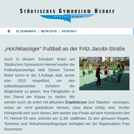
☰
ELTERNINFO
::
BERICHTE
::
KONTAKT
„Hochklassiger“ Fußball an der Fritz-Jacobi-Straße
Auch in diesem Schuljahr findet am
Städtischen Gymnasium Hennef wieder die
Fußballpausenliga statt. Dieses Turnier
findet schon in der 3.Auflage statt, wurde
also 2010 eingeführt, um den
fußballbegeisterten Schülern die
Möglichkeit zu geben, ihre Fähigkeiten in
den Dienst der Klasse zu stellen. Wir
werden euch ab sofort mit aktuellen
Ergebnissen
und Tabellen versorgen,
wobei wir nicht garantieren können, dass diese richtig sind. Großer
Höhepunkt wird auch dieses Jahr wieder das Finale auf dem Kunstrasen des
FC Hennef 05 sein, welches am 11.06. stattfindet. Zu den genauen Regeln,
Terminen und Teilnahmebedingungen befragten wir die Organisatorin Frau
Hausmann: