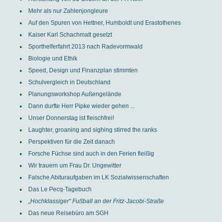
Mehr als nur Zahlenjongleure
Auf den Spuren von Hettner, Humboldt und Erastothenes
Kaiser Karl Schachmatt gesetzt
Sporthelferfahrt 2013 nach Radevormwald
Biologie und Ethik
Speed, Design und Finanzplan stimmten
Schulvergleich in Deutschland
Planungsworkshop Außengelände
Dann durfte Herr Pipke wieder gehen ...
Unser Donnerstag ist fleischfrei!
Laughter, groaning and sighing stirred the ranks
Perspektiven für die Zeit danach
Forsche Füchse sind auch in den Ferien fleißig
Wir trauern um Frau Dr. Ungewitter
Falsche Abituraufgaben im LK Sozialwissenschaften
Das Le Pecq-Tagebuch
„Hochklassiger“ Fußball an der Fritz-Jacobi-Straße
Das neue Reisebüro am SGH