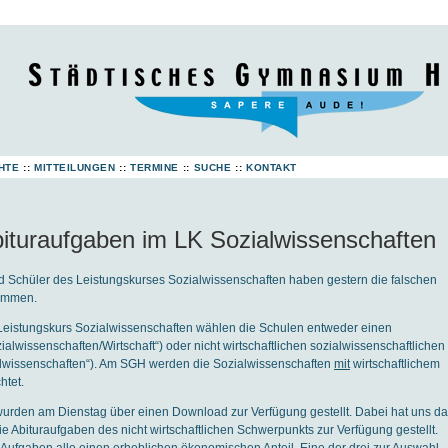
HTE
::
MITTEILUNGEN
::
TERMINE
::
SUCHE
::
KONTAKT
ituraufgaben im LK Sozialwissenschaften
d Schüler des Leistungskurses Sozialwissenschaften haben gestern die falschen
ommen.
 Leistungskurs Sozialwissenschaften wählen die Schulen entweder einen
zialwissenschaften/Wirtschaft“) oder nicht wirtschaftlichen sozialwissenschaftlichen
lwissenschaften“). Am SGH werden die Sozialwissenschaften
mit
wirtschaftlichem
htet.
wurden am Dienstag über einen Download zur Verfügung gestellt. Dabei hat uns d
ie Abituraufgaben des nicht wirtschaftlichen Schwerpunkts zur Verfügung gestellt.
e Aufgaben alle einen erheblichen ökonomischen Anteil. Eine der drei zur Auswahl