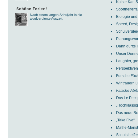
Kaiser Karl 
Schöne Ferien!
Sporthelfer
Nach einem langen Schuljahr in die
Biologie und
woglverdiente Auszeit.
Speed, Desi
Schulverglei
Planungswo
Dann durfte 
Unser Donners
Laughter, gro
Perspektiven
Forsche Füch
Wir trauern 
Falsche Abit
Das Le Pecq
„Hochklassig
Das neue R
„Take Five“
Mathe-Monste
Scouts helfen