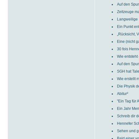
Auf den Spu
Zeitzeuge ma
Langweilige 
Ein Punkt ent
„Rücksicht, 
Eine (nicht g
30 fois Henn
Wie entsteht
Auf den Spur
SGH hat Tale
Wie erstellt
Die Physik d
Abitur²
"Ein Tag für A
Ein Jahr Men
Schreib dir de
Hennefer Sch
Sehen und 
Bald einer v