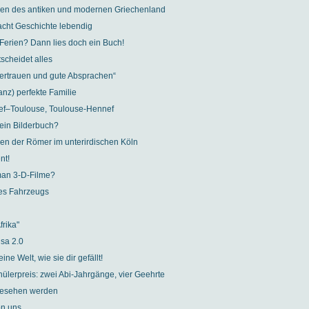
ren des antiken und modernen Griechenland
cht Geschichte lebendig
Ferien? Dann lies doch ein Buch!
scheidet alles
Vertrauen und gute Absprachen“
anz) perfekte Familie
ef–Toulouse, Toulouse-Hennef
 ein Bilderbuch?
en der Römer im unterirdischen Köln
nt!
 man 3-D-Filme?
es Fahrzeugs
frika"
sa 2.0
ine Welt, wie sie dir gefällt!
ülerpreis: zwei Abi-Jahrgänge, vier Geehrte
gesehen werden
on uns