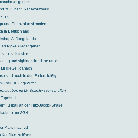
Schachmatt gesetzt
fahrt 2013 nach Radevormwald
 Ethik
gn und Finanzplan stimmten
ch in Deutschland
rkshop Außengelände
Herr Pipke wieder gehen ...
tag ist fleischfrei!
aning and sighing stirred the ranks
 für die Zeit danach
se sind auch in den Ferien fleißig
um Frau Dr. Ungewitter
uraufgaben im LK Sozialwissenschaften
-Tagebuch
er“ Fußball an der Fritz-Jacobi-Straße
eisebüro am SGH
r Malte macht's!
 Konflikte zu lösen