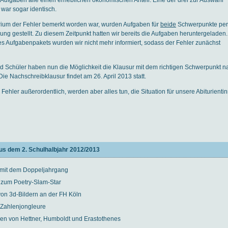
war sogar identisch.
ium der Fehler bemerkt worden war, wurden Aufgaben für
beide
Schwerpunkte per
ng gestellt. Zu diesem Zeitpunkt hatten wir bereits die Aufgaben heruntergeladen.
es Aufgabenpakets wurden wir nicht mehr informiert, sodass der Fehler zunächst
d Schüler haben nun die Möglichkeit die Klausur mit dem richtigen Schwerpunkt 
. Die Nachschreibklausur findet am 26. April 2013 statt.
Fehler außerordentlich, werden aber alles tun, die Situation für unsere Abiturient
us dem 2. Schulhalbjahr 2012/2013
 mit dem Doppeljahrgang
 zum Poetry-Slam-Star
von 3d-Bildern an der FH Köln
 Zahlenjongleure
en von Hettner, Humboldt und Erastothenes