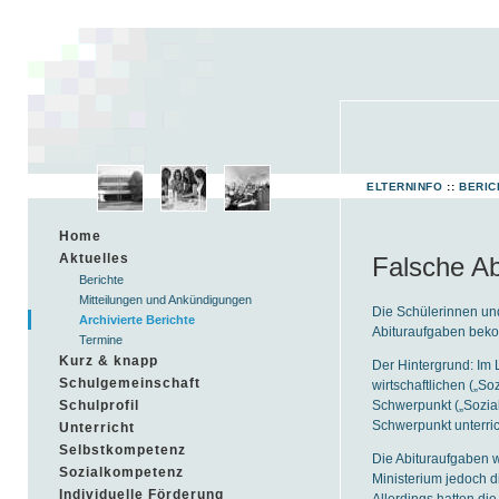
ELTERNINFO
::
BERIC
Home
Aktuelles
Falsche Ab
Berichte
Mitteilungen und Ankündigungen
Die Schülerinnen un
Archivierte Berichte
Abituraufgaben bek
Termine
Kurz & knapp
Der Hintergrund: Im
Schulgemeinschaft
wirtschaftlichen („So
Schwerpunkt („Sozia
Schulprofil
Schwerpunkt unterric
Unterricht
Selbstkompetenz
Die Abituraufgaben 
Sozialkompetenz
Ministerium jedoch d
Individuelle Förderung
Allerdings hatten di