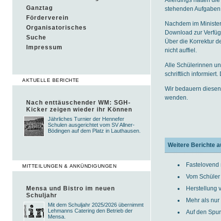
Ganztag
stehenden Aufgaben 
Förderverein
Nachdem im Minister
Organisatorisches
Download zur Verfügu
Suche
Über die Korrektur d
Impressum
nicht auffiel.
Alle Schülerinnen un
schriftlich informiert
AKTUELLE BERICHTE
Wir bedauern diesen 
wenden.
Nach enttäuschender WM: SGH-
Kicker zeigen wieder ihr Können
Jährliches Turnier der Hennefer
Schulen ausgerichtet vom SV Allner-
Bödingen auf dem Platz in Lauthausen.
Weitere Berichte a
Fastelovend
MITTEILUNGEN & ANKÜNDIGUNGEN
Vom Schüler
Mensa und Bistro im neuen
Herstellung 
Schuljahr
Mehr als nur
Mit dem Schuljahr 2025/2026 übernimmt
Lehmanns Catering den Betrieb der
Auf den Spur
Mensa.