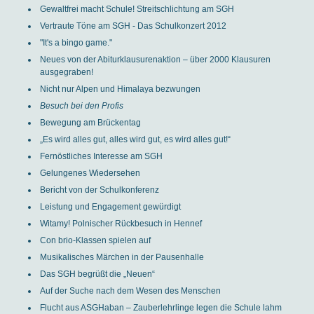
Gewaltfrei macht Schule! Streitschlichtung am SGH
Vertraute Töne am SGH - Das Schulkonzert 2012
"It's a bingo game."
Neues von der Abiturklausurenaktion – über 2000 Klausuren
ausgegraben!
Nicht nur Alpen und Himalaya bezwungen
Besuch bei den Profis
Bewegung am Brückentag
„Es wird alles gut, alles wird gut, es wird alles gut!“
Fernöstliches Interesse am SGH
Gelungenes Wiedersehen
Bericht von der Schulkonferenz
Leistung und Engagement gewürdigt
Witamy! Polnischer Rückbesuch in Hennef
Con brio-Klassen spielen auf
Musikalisches Märchen in der Pausenhalle
Das SGH begrüßt die „Neuen“
Auf der Suche nach dem Wesen des Menschen
Flucht aus ASGHaban – Zauberlehrlinge legen die Schule lahm