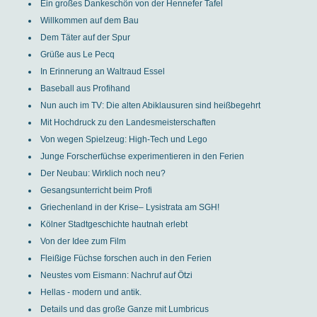
Ein großes Dankeschön von der Hennefer Tafel
Willkommen auf dem Bau
Dem Täter auf der Spur
Grüße aus Le Pecq
In Erinnerung an Waltraud Essel
Baseball aus Profihand
Nun auch im TV: Die alten Abiklausuren sind heißbegehrt
Mit Hochdruck zu den Landesmeisterschaften
Von wegen Spielzeug: High-Tech und Lego
Junge Forscherfüchse experimentieren in den Ferien
Der Neubau: Wirklich noch neu?
Gesangsunterricht beim Profi
Griechenland in der Krise– Lysistrata am SGH!
Kölner Stadtgeschichte hautnah erlebt
Von der Idee zum Film
Fleißige Füchse forschen auch in den Ferien
Neustes vom Eismann: Nachruf auf Ötzi
Hellas - modern und antik.
Details und das große Ganze mit Lumbricus