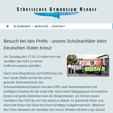
☰
ELTERNINFO
::
BERICHTE
::
KONTAKT
Besuch bei den Profis - unsere Schulsanitäter beim
Deutschen Roten Kreuz
Am Samstag den 17.05.12 haben sich die
Sanitäter des SGH zu einem
Auffrischungskurs getroffen.
Nach einer Begrüßung und Einführung von
Herr Guido Möller wurde der schon
gelernte Stoff wiederholt. Der
Schulsanitätsdienst bekam von dem DRK zwei Verbandstaschen mit
wichtigem Zubehör für die erste Hilfe. Nach einer Mittagspause mit leckerem
Essen und gratis Getränken kam der Bürgermeister, um mit den neuen
Sanitätern des SGH für ein Foto bereit zu stehen. Er gratulierte ihnen und
wünschte ihnen viel Glück bei ihrem künftigen Aufgabenbereich. Während
des Fotos bekamen die Sanitäter ihre neuen Westen mit dem Logo darauf,