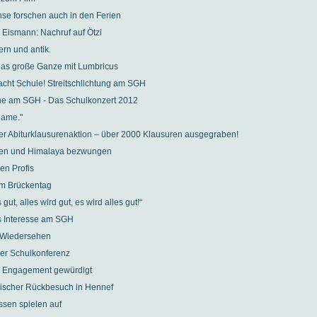
hse forschen auch in den Ferien
Eismann: Nachruf auf Ötzi
ern und antik.
das große Ganze mit Lumbricus
acht Schule! Streitschlichtung am SGH
ne am SGH - Das Schulkonzert 2012
 game."
r Abiturklausurenaktion – über 2000 Klausuren ausgegraben!
lpen und Himalaya bezwungen
en Profis
m Brückentag
 gut, alles wird gut, es wird alles gut!“
s Interesse am SGH
 Wiedersehen
der Schulkonferenz
d Engagement gewürdigt
nischer Rückbesuch in Hennef
ssen spielen auf