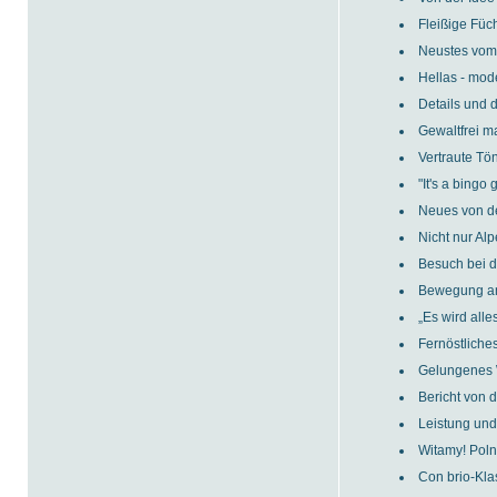
Fleißige Füc
Neustes vom 
Hellas - mod
Details und 
Gewaltfrei m
Vertraute Tö
"It's a bingo
Neues von de
Nicht nur A
Besuch bei d
Bewegung a
„Es wird alles
Fernöstliche
Gelungenes
Bericht von 
Leistung un
Witamy! Pol
Con brio-Kla