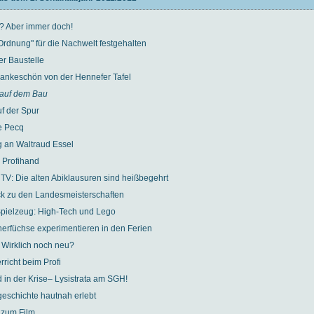
? Aber immer doch!
rdnung" für die Nachwelt festgehalten
r Baustelle
ankeschön von der Hennefer Tafel
auf dem Bau
f der Spur
e Pecq
g an Waltraud Essel
 Profihand
TV: Die alten Abiklausuren sind heißbegehrt
k zu den Landesmeisterschaften
pielzeug: High-Tech und Lego
erfüchse experimentieren in den Ferien
Wirklich noch neu?
richt beim Profi
 in der Krise– Lysistrata am SGH!
geschichte hautnah erlebt
 zum Film