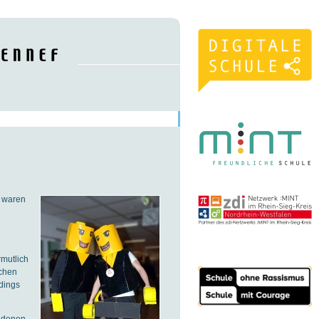
r waren
rmutlich
ichen
dings
iedenen