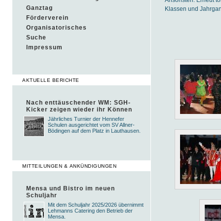
Ganztag
Klassen und Jahrgang
Förderverein
Organisatorisches
Suche
Impressum
AKTUELLE BERICHTE
Nach enttäuschender WM: SGH-
Kicker zeigen wieder ihr Können
Jährliches Turnier der Hennefer
Schulen ausgerichtet vom SV Allner-
Bödingen auf dem Platz in Lauthausen.
MITTEILUNGEN & ANKÜNDIGUNGEN
Mensa und Bistro im neuen
Schuljahr
Mit dem Schuljahr 2025/2026 übernimmt
Lehmanns Catering den Betrieb der
Mensa.