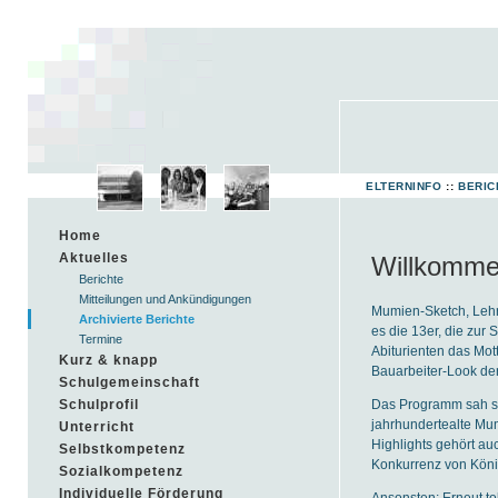
ELTERNINFO
::
BERIC
Home
Aktuelles
Willkomme
Berichte
Mitteilungen und Ankündigungen
Mumien-Sketch, Lehr
Archivierte Berichte
es die 13er, die zur
Termine
Abiturienten das Mot
Kurz & knapp
Bauarbeiter-Look de
Schulgemeinschaft
Das Programm sah sic
Schulprofil
jahrhundertealte Mumi
Unterricht
Highlights gehört au
Selbstkompetenz
Konkurrenz von König
Sozialkompetenz
Individuelle Förderung
Ansonsten: Erneut t