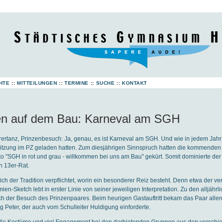
HTE
::
MITTEILUNGEN
::
TERMINE
::
SUCHE
::
KONTAKT
n auf dem Bau: Karneval am SGH
ertanz, Prinzenbesuch: Ja, genau, es ist Karneval am SGH. Und wie in jedem Jah
 Sitzung im PZ geladen hatten. Zum diesjährigen Sinnspruch hatten die kommenden
to "SGH in rot und grau - willkommen bei uns am Bau" gekürt. Somit dominierte der
n 13er-Rat.
h der Tradition verpflichtet, worin ein besonderer Reiz besteht. Denn etwa der ve
en-Sketch lebt in erster Linie von seiner jeweiligen Interpretation. Zu den alljährl
ch der Besuch des Prinzenpaares. Beim heurigen Gastauftritt bekam das Paar aller
 Peter, der auch vom Schulleiter Huldigung einforderte.
olle Kostüme und viel Engagement bei den darbietenden Gruppen aus den versch