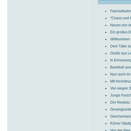
Fahrradhelm
"Chaos und O
Neues von de
Ein großes D
Willkommen 
Dem Täter au
Grüße aus L
In Erinnerun
Baseball aus
Nun auch im 
Mit Hochdruc
Von wegen S
Junge Forsch
Der Neubau: 
Gesangsunter
Griechenland
Kölner Stadt
Von der Idee