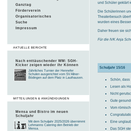
und Schüler geklärt 
Ganztag
Förderverein
Die Schülerinnen und
Organisatorisches
Theaterbesuch überh
wurden eines Besser
Suche
Impressum
Daher freuen sie si
Für die IVK Anja Sc
AKTUELLE BERICHTE
Nach enttäuschender WM: SGH-
Kicker zeigen wieder ihr Können
Schuljahr 15/16
Jährliches Turnier der Hennefer
Schulen ausgerichtet vom SV Allner-
Bödingen auf dem Platz in Lauthausen.
Schön, dass I
Lesen als Ho
Nicht gerutsc
MITTEILUNGEN & ANKÜNDIGUNGEN
Gute gesund
Vom römische
Mensa und Bistro im neuen
Congratulatio
Schuljahr
Eine unglaub
Mit dem Schuljahr 2025/2026 übernimmt
Lehmanns Catering den Betrieb der
Das SGH stell
Mensa.