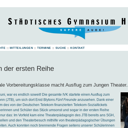
HTE
::
MITTEILUNGEN
::
TERMINE
::
SUCHE
::
KONTAKT
n der ersten Reihe
nale Vorbereitungsklasse macht Ausflug zum Jungen Theater.
Juni, war es endlich soweit! Die gesamte IVK startete einen Ausflug zum
nn (JTB), um sich dort Enid Blytons
Fünf Freunde
anzusehen. Dank einer
m des von der Deutschen Telekom finanzierten Telekom-Sozialtickets
lerinnen und Schüler das Stück umsonst und sogar in der ersten Reihe
 nur das: Im Vorfeld kam eine Theaterpädagogin des JTB bereits ans SGH,
tellen und den Theaterbesuch mithilfe von theaterpädagogischer Übungen
eiten. Auch konnten noch brennende Fragen seitens unserer Schülerinnen