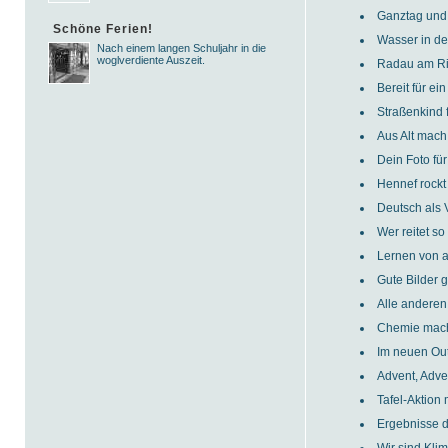
Ganztag und 
Schöne Ferien!
Wasser in de
Nach einem langen Schuljahr in die
woglverdiente Auszeit.
Radau am R
Bereit für ei
Straßenkind 
Aus Alt mach
Dein Foto für
Hennef rockt
Deutsch als 
Wer reitet so
Lernen von 
Gute Bilder g
Alle anderen
Chemie macht
Im neuen Out
Advent, Adven
Tafel-Aktion 
Ergebnisse 
Wir sind Kli