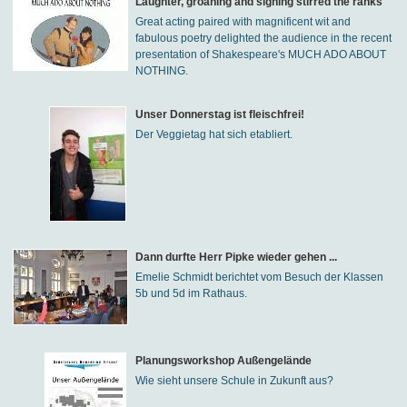
Laughter, groaning and sighing stirred the ranks
Great acting paired with magnificent wit and
fabulous poetry delighted the audience in the recent
presentation of Shakespeare's MUCH ADO ABOUT
NOTHING.
Unser Donnerstag ist fleischfrei!
Der Veggietag hat sich etabliert.
Dann durfte Herr Pipke wieder gehen ...
Emelie Schmidt berichtet vom Besuch der Klassen
5b und 5d im Rathaus.
Planungsworkshop Außengelände
Wie sieht unsere Schule in Zukunft aus?