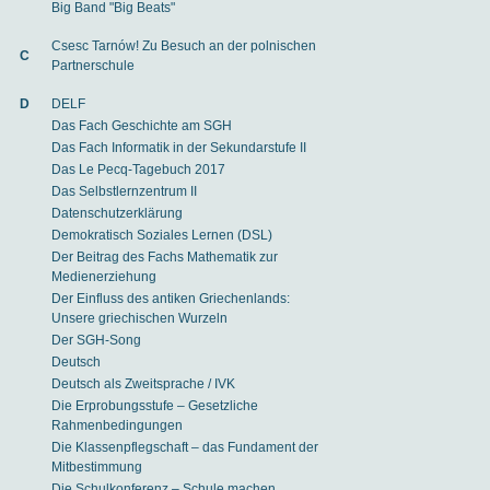
Big Band "Big Beats"
Csesc Tarnów! Zu Besuch an der polnischen
C
Partnerschule
D
DELF
Das Fach Geschichte am SGH
Das Fach Informatik in der Sekundarstufe II
Das Le Pecq-Tagebuch 2017
Das Selbstlernzentrum II
Datenschutzerklärung
Demokratisch Soziales Lernen (DSL)
Der Beitrag des Fachs Mathematik zur
Medienerziehung
Der Einfluss des antiken Griechenlands:
Unsere griechischen Wurzeln
Der SGH-Song
Deutsch
Deutsch als Zweitsprache / IVK
Die Erprobungsstufe – Gesetzliche
Rahmenbedingungen
Die Klassenpflegschaft – das Fundament der
Mitbestimmung
Die Schulkonferenz – Schule machen