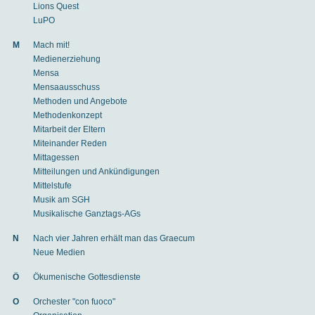
Lions Quest
LuPO
M
Mach mit!
Medienerziehung
Mensa
Mensaausschuss
Methoden und Angebote
Methodenkonzept
Mitarbeit der Eltern
Miteinander Reden
Mittagessen
Mitteilungen und Ankündigungen
Mittelstufe
Musik am SGH
Musikalische Ganztags-AGs
N
Nach vier Jahren erhält man das Graecum
Neue Medien
Ö
Ökumenische Gottesdienste
O
Orchester "con fuoco"