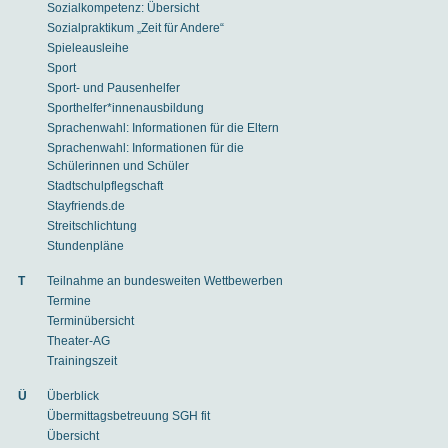
Sozialkompetenz: Übersicht
Sozialpraktikum „Zeit für Andere“
Spieleausleihe
Sport
Sport- und Pausenhelfer
Sporthelfer*innenausbildung
Sprachenwahl: Informationen für die Eltern
Sprachenwahl: Informationen für die
Schülerinnen und Schüler
Stadtschulpflegschaft
Stayfriends.de
Streitschlichtung
Stundenpläne
T
Teilnahme an bundesweiten Wettbewerben
Termine
Terminübersicht
Theater-AG
Trainingszeit
Ü
Überblick
Übermittagsbetreuung SGH fit
Übersicht