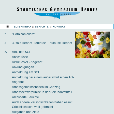
☰
ELTERNINFO
::
BERICHTE
::
KONTAKT
"
"Coro con cuore"
3
30 fois Hennef–Toulouse, Toulouse-Hennef
A
ABC des SGH
Abschlüsse
Aktuelles AG-Angebot
Ankündigungen
Anmeldung am SGH
Anmeldung bei einem außerschulischen AG-
Angebot
Arbeitsgemeinschaften im Ganztag
Arbeitsschwerpunkte in der Sekundarstufe I
Archivierte Berichte
Auch andere Persönlichkeiten haben es mit
Griechisch sehr weit gebracht.
Aufgaben und Ziele